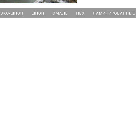
м. Новочеркасская
ЭКО-ШПОН
ШПОН
ЭМАЛЬ
ПВХ
ЛАМИНИРОВАННЫЕ
м. Парк Победы
м. Озерки - двери
м. Комендантский пр
м. Озерки -паркет
м. Ладожская
м. Улица Дыбенко
м. Московская
м. Ленинский пр