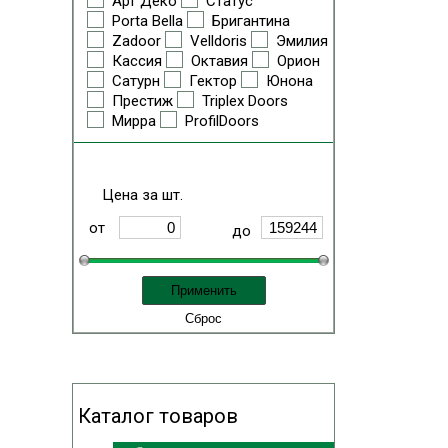
Арт Деко
Статус
Porta Bella
Бригантина
Zadoor
Velldoris
Эмилия
Кассия
Октавия
Орион
Сатурн
Гектор
Юнона
Престиж
Triplex Doors
Мирра
ProfilDoors
Цена за шт.
от
до
Каталог товаров