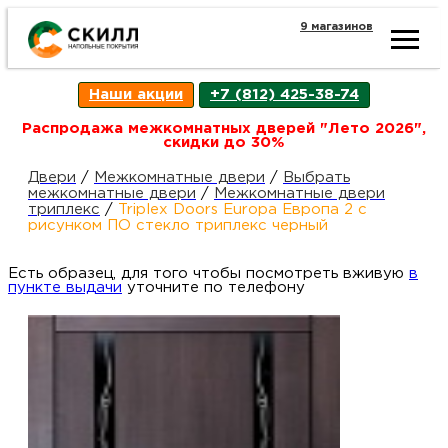
9 магазинов
Ката
Наши акции
+7 (812) 425-38-74
това
Распродажа межкомнатных дверей "Лето 2026",
скидки до 30%
Наш
Н
Двери
/
Межкомнатные двери
/
Выбрать
межкомнатные двери
/
Межкомнатные двери
триплекс
/
Triplex Doors Europa Европа 2 с
акци
п
рисунком ПО стекло триплекс черный
Есть образец, для того чтобы посмотреть вживую
Гара
в
Д
Н
пункте выдачи
уточните по телефону
и
п
возв
Д
Как
С
О