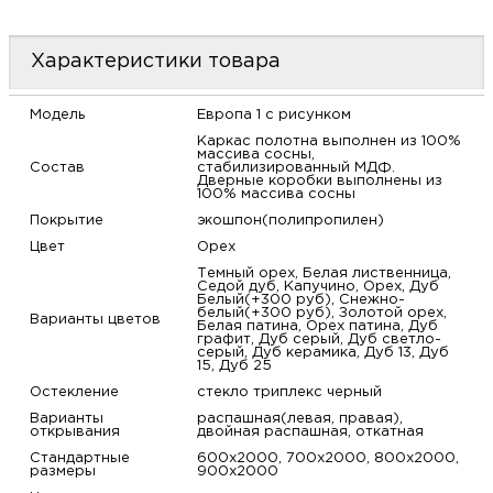
м
Характеристики товара
Н
Модель
Европа 1 с рисунком
о
Каркас полотна выполнен из 100%
массива сосны,
Состав
стабилизированный МДФ.
Дверные коробки выполнены из
Н
100% массива сосны
Покрытие
экошпон(полипропилен)
р
Цвет
Орех
Темный орех, Белая лиственница,
Седой дуб, Капучино, Орех, Дуб
Н
Белый(+300 руб), Снежно-
белый(+300 руб), Золотой орех,
Варианты цветов
Белая патина, Орех патина, Дуб
графит, Дуб серый, Дуб светло-
п
серый, Дуб керамика, Дуб 13, Дуб
15, Дуб 25
д
Остекление
стекло триплекс черный
Варианты
распашная(левая, правая),
открывания
двойная распашная, откатная
Стандартные
600х2000, 700х2000, 800х2000,
размеры
900х2000