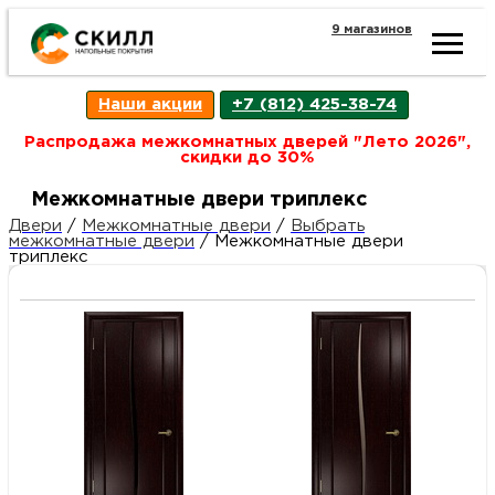
9 магазинов
Ката
Наши акции
+7 (812) 425-38-74
това
Распродажа межкомнатных дверей "Лето 2026",
скидки до 30%
Наш
Н
Межкомнатные двери триплекс
Двери
/
Межкомнатные двери
/
Выбрать
межкомнатные двери
/
Межкомнатные двери
акци
п
триплекс
Гара
Д
Н
и
п
возв
Д
Как
С
О