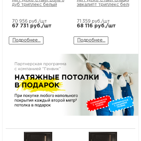
Арт Деко Стайл Вэла беленый
Арт Деко Стайл Спация-1
дуб триплекс белый
эвкалипт триплекс белый
м
70 956
руб./шт
71 359
руб./шт
Н
67 731
руб./шт
68 116
руб./шт
о
Подробнее...
Подробнее...
Н
р
Н
п
д