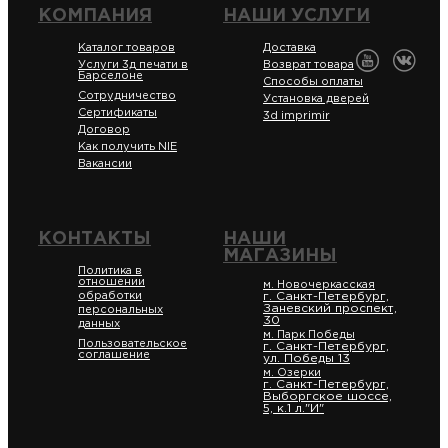
КОМПАНИЯ
НАШИ УСЛУГИ
Каталог товаров
Доставка
Услуги 3д печати в
Возврат товара
Барселоне
Способы оплаты
Сотрудничество
Установка дверей
Сертификаты
3d imprimir
Договор
Как получить NIE
Вакансии
КОНТАКТЫ
НАШИ
МАГАЗИНЫ
Политика в
отношении
м. Новочеркасская
обработки
г. Санкт-Петербург,
Заневский проспект,
персональных
30
данных
м. Парк Победы
Пользовательское
г. Санкт-Петербург,
соглашение
ул. Победы 13
м. Озерки
г. Санкт-Петербург,
Выборгское шоссе,
5, к.1 л."И"