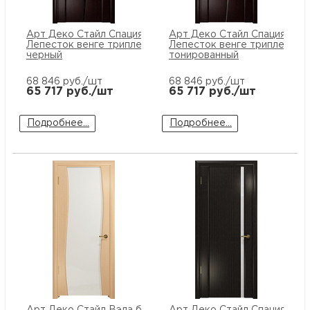
купи
и
О
Арт Деко Стайл Спация
Арт Деко Стайл Спация
Лепесток венге триплекс
Лепесток венге триплекс
Мон
л
о
С
черный
тонированный
рабо
о
68 846
руб./шт
68 846
руб./шт
В
65 717
руб./шт
65 717
руб./шт
Сотр
т
Д
У
Подробнее...
Подробнее...
н
Конт
Д
Н
С
п
м
Н
Ю
C
У
р
Н
с
Д
д
р
н
С
Н