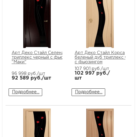
Арт Деко Стайл Селена венге
Арт Деко Стайл Корса
триплекс черный с фьюзингом
беленый дуб триплекс черн
"Маки"
с фьюзингом
107 901
руб./шт
102 997
руб./
96 998
руб./шт
92 589
руб./шт
шт
Подробнее...
Подробнее...