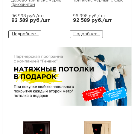
дерево триплекс черный с
триплекс черный с фьюзинг
м
фьюзингом
96 998
руб./шт
96 998
руб./шт
92 589
руб./шт
92 589
руб./шт
Н
Подробнее...
Подробнее...
о
Н
р
Н
п
д