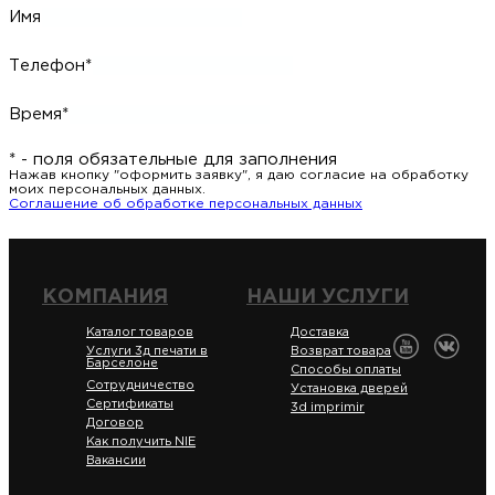
Имя
Телефон*
Время*
* - поля обязательные для заполнения
Нажав кнопку "оформить заявку", я даю согласие на обработку
моих персональных данных.
Соглашение об обработке персональных данных
КОМПАНИЯ
НАШИ УСЛУГИ
Каталог товаров
Доставка
Услуги 3д печати в
Возврат товара
Барселоне
Способы оплаты
Сотрудничество
Установка дверей
Сертификаты
3d imprimir
Договор
Как получить NIE
Вакансии