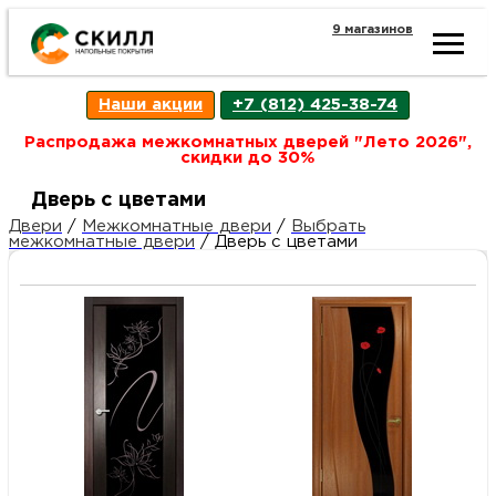
9 магазинов
Ката
Наши акции
+7 (812) 425-38-74
това
Распродажа межкомнатных дверей "Лето 2026",
скидки до 30%
Наш
Н
Дверь с цветами
Двери
/
Межкомнатные двери
/
Выбрать
межкомнатные двери
/
Дверь с цветами
акци
п
Гара
Д
Н
и
п
возв
Д
Как
С
О