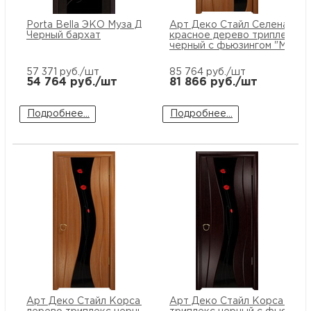
купи
и
О
Porta Bella ЭКО Муза ДО
Арт Деко Стайл Селена
Черный бархат
красное дерево триплекс
черный с фьюзингом "Маки"
Мон
л
о
С
57 371
руб./шт
85 764
руб./шт
рабо
о
54 764
руб./шт
81 866
руб./шт
В
Подробнее...
Подробнее...
Сотр
т
Д
У
н
Конт
Д
Н
С
п
м
Н
Ю
C
У
р
Н
с
Д
д
р
н
С
Н
Арт Деко Стайл Корса красное
Арт Деко Стайл Корса венг