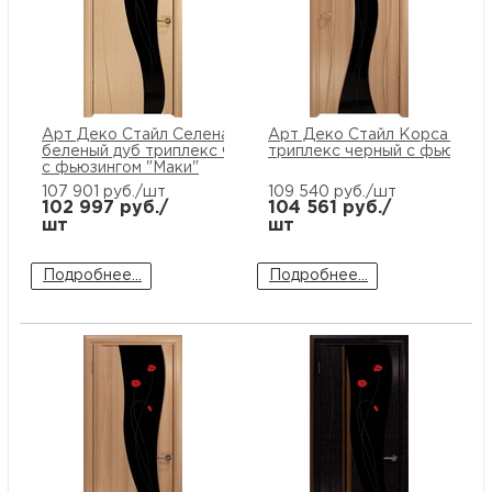
Арт Деко Стайл Селена
Арт Деко Стайл Корса мирт
беленый дуб триплекс черный
триплекс черный с фьюзинг
с фьюзингом "Маки"
107 901
руб./шт
109 540
руб./шт
102 997
руб./
104 561
руб./
шт
шт
Подробнее...
Подробнее...