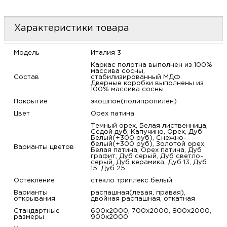
м
Характеристики товара
Н
Модель
Италия 3
о
Каркас полотна выполнен из 100%
массива сосны,
Состав
стабилизированный МДФ.
Дверные коробки выполнены из
Н
100% массива сосны
Покрытие
экошпон(полипропилен)
р
Цвет
Орех патина
Темный орех, Белая лиственница,
Седой дуб, Капучино, Орех, Дуб
Н
Белый(+300 руб), Снежно-
белый(+300 руб), Золотой орех,
Варианты цветов
Белая патина, Орех патина, Дуб
графит, Дуб серый, Дуб светло-
п
серый, Дуб керамика, Дуб 13, Дуб
15, Дуб 25
д
Остекление
стекло триплекс белый
Варианты
распашная(левая, правая),
открывания
двойная распашная, откатная
Стандартные
600х2000, 700х2000, 800х2000,
размеры
900х2000