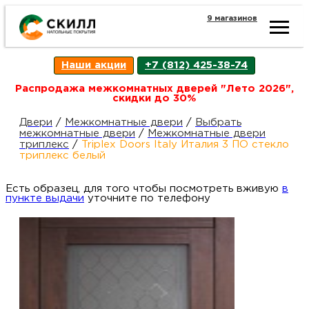
9 магазинов
Ката
Наши акции
+7 (812) 425-38-74
това
Распродажа межкомнатных дверей "Лето 2026",
скидки до 30%
Наш
Н
Двери
/
Межкомнатные двери
/
Выбрать
межкомнатные двери
/
Межкомнатные двери
триплекс
/
Triplex Doors Italy Италия 3 ПО стекло
акци
п
триплекс белый
Есть образец, для того чтобы посмотреть вживую
Гара
в
Д
Н
пункте выдачи
уточните по телефону
и
п
возв
Д
Как
С
О