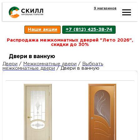
9 магазинов
Ката
Наши акции
+7 (812) 425-38-74
това
Распродажа межкомнатных дверей "Лето 2026",
скидки до 30%
Наш
Н
Двери в ванную
Двери
/
Межкомнатные двери
/
Выбрать
межкомнатные двери
/
Двери в ванную
акци
п
Гара
Д
Н
и
п
возв
Д
Как
С
О