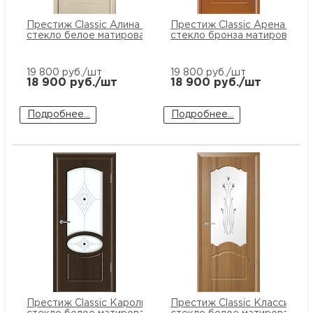
купи
и
О
Престиж Classic Алина ПО
Престиж Classic Арена ПО
стекло белое матированное
стекло бронза матированно
Мон
л
о
С
19 800
руб./шт
19 800
руб./шт
рабо
о
18 900
руб./шт
18 900
руб./шт
В
Подробнее...
Подробнее...
Сотр
т
Д
У
н
Конт
Д
Н
С
п
м
Н
Ю
C
У
р
Н
с
Д
д
р
н
С
Н
Престиж Classic Каролина ПО
Престиж Classic Классика 