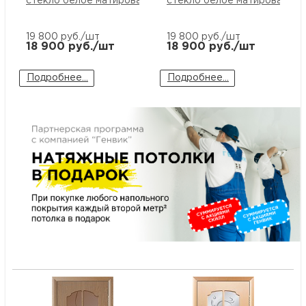
стекло белое матированное
стекло белое матированное
м
19 800
руб./шт
19 800
руб./шт
18 900
руб./шт
18 900
руб./шт
Н
Подробнее...
Подробнее...
о
Н
р
Н
п
д