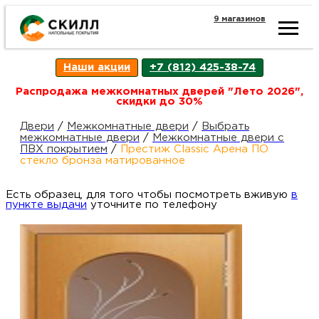
9 магазинов
Ката
Наши акции
+7 (812) 425-38-74
това
Распродажа межкомнатных дверей "Лето 2026",
скидки до 30%
Наш
Н
Двери
/
Межкомнатные двери
/
Выбрать
межкомнатные двери
/
Межкомнатные двери с
ПВХ покрытием
/
Престиж Classic Арена ПО
акци
п
стекло бронза матированное
Есть образец, для того чтобы посмотреть вживую
Гара
в
Д
Н
пункте выдачи
уточните по телефону
и
п
возв
Д
Как
С
О