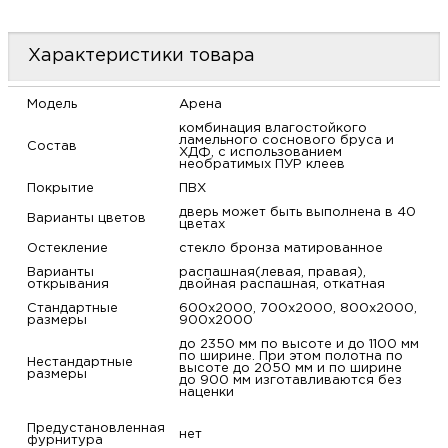
м
Характеристики товара
Н
Модель
Арена
о
комбинация влагостойкого
ламельного соснового бруса и
Состав
ХДФ, с использованием
необратимых ПУР клеев
Н
Покрытие
ПВХ
дверь может быть выполнена в 40
р
Варианты цветов
цветах
Остекление
стекло бронза матированное
Н
Варианты
распашная(левая, правая),
открывания
двойная распашная, откатная
Стандартные
600х2000, 700х2000, 800х2000,
п
размеры
900х2000
до 2350 мм по высоте и до 1100 мм
д
по ширине. При этом полотна по
Нестандартные
высоте до 2050 мм и по ширине
размеры
до 900 мм изготавливаются без
наценки
Предустановленная
нет
фурнитура