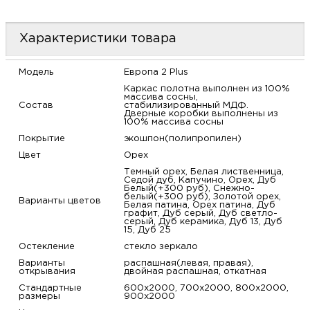
м
Характеристики товара
Н
Модель
Европа 2 Plus
о
Каркас полотна выполнен из 100%
массива сосны,
Состав
стабилизированный МДФ.
Дверные коробки выполнены из
Н
100% массива сосны
Покрытие
экошпон(полипропилен)
р
Цвет
Орех
Темный орех, Белая лиственница,
Седой дуб, Капучино, Орех, Дуб
Н
Белый(+300 руб), Снежно-
белый(+300 руб), Золотой орех,
Варианты цветов
Белая патина, Орех патина, Дуб
графит, Дуб серый, Дуб светло-
п
серый, Дуб керамика, Дуб 13, Дуб
15, Дуб 25
д
Остекление
стекло зеркало
Варианты
распашная(левая, правая),
открывания
двойная распашная, откатная
Стандартные
600х2000, 700х2000, 800х2000,
размеры
900х2000