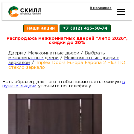
9 магазинов
Ката
Наши акции
+7 (812) 425-38-74
това
Распродажа межкомнатных дверей "Лето 2026",
скидки до 30%
Наш
Н
Двери
/
Межкомнатные двери
/
Выбрать
межкомнатные двери
/
Межкомнатные двери с
зеркалом
/
Triplex Doors Europa Европа 2 Plus ПО
акци
п
стекло зеркало
Есть образец, для того чтобы посмотреть вживую
Гара
в
Д
Н
пункте выдачи
уточните по телефону
и
п
возв
Д
Как
С
О