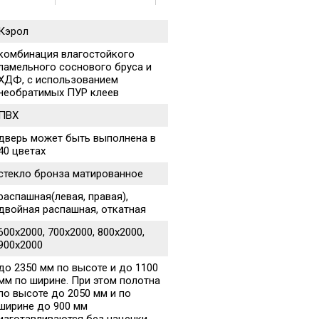
Кэрол
комбинация влагостойкого
ламельного соснового бруса и
ХДФ, с использованием
необратимых ПУР клеев
ПВХ
дверь может быть выполнена в
40 цветах
стекло бронза матированное
распашная(левая, правая),
двойная распашная, откатная
600х2000, 700х2000, 800х2000,
900х2000
до 2350 мм по высоте и до 1100
мм по ширине. При этом полотна
по высоте до 2050 мм и по
ширине до 900 мм