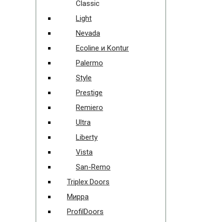
Classic
Light
Nevada
Ecoline и Kontur
Palermo
Style
Prestige
Remiero
Ultra
Liberty
Vista
San-Remo
Triplex Doors
Мирра
ProfilDoors