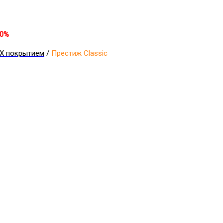
30%
Х покрытием
/
Престиж Classic