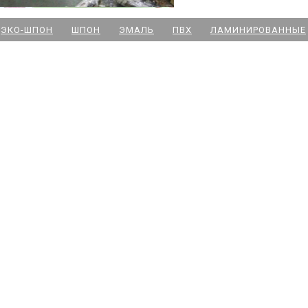
м. Новочеркасская
ЭКО-ШПОН
ШПОН
ЭМАЛЬ
ПВХ
ЛАМИНИРОВАННЫЕ
м. Парк Победы
м. Озерки - двери
м. Комендантский пр
м. Озерки -паркет
м. Ладожская
м. Улица Дыбенко
м. Московская
м. Ленинский пр