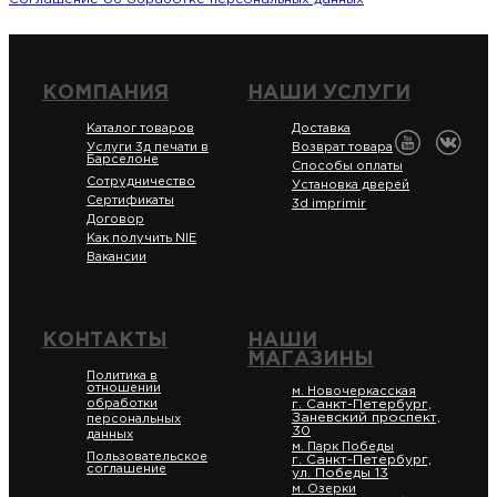
КОМПАНИЯ
НАШИ УСЛУГИ
Каталог товаров
Доставка
Услуги 3д печати в
Возврат товара
Барселоне
Способы оплаты
Сотрудничество
Установка дверей
Сертификаты
3d imprimir
Договор
Как получить NIE
Вакансии
КОНТАКТЫ
НАШИ
МАГАЗИНЫ
Политика в
отношении
м. Новочеркасская
обработки
г. Санкт-Петербург,
Заневский проспект,
персональных
30
данных
м. Парк Победы
Пользовательское
г. Санкт-Петербург,
соглашение
ул. Победы 13
м. Озерки