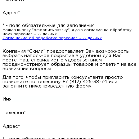
Адрес*
* - поля обязательные для заполнения
Нажав кнопку "оформить заявку", я даю согласие на обработку
моих персональных данных.
Соглашение об обработке персональных данных
Компания “Скилл” предоставляет Вам возможность
выбрать напольное покрытие в удобном для Вас
месте. Наш специалист с удовольствием
продемонстрирует образцы товаров и ответит на все
возникшие вопросы.
Для того, чтобы пригласить консультанта просто
позвоните по телефону +7 (812) 425-38-74 или
заполните нижеприведённую форму.
Имя
Телефон*
Адрес*