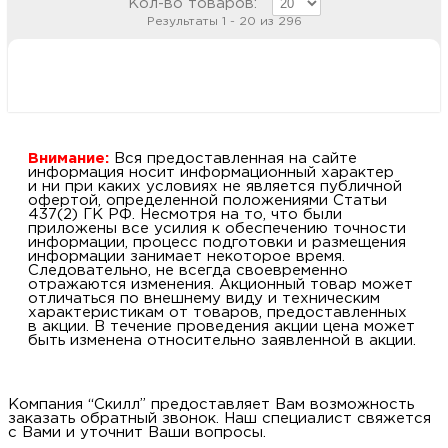
Кол-во товаров:
Результаты 1 - 20 из 296
Внимание:
Вся предоставленная на сайте
информация носит информационный характер
и ни при каких условиях не является публичной
офертой, определенной положениями Статьи
437(2) ГК РФ. Несмотря на то, что были
приложены все усилия к обеспечению точности
информации, процесс подготовки и размещения
информации занимает некоторое время.
Следовательно, не всегда своевременно
отражаются изменения. Акционный товар может
отличаться по внешнему виду и техническим
характеристикам от товаров, предоставленных
в акции. В течение проведения акции цена может
быть изменена относительно заявленной в акции.
Компания “Скилл” предоставляет Вам возможность
заказать обратный звонок. Наш специалист свяжется
с Вами и уточнит Ваши вопросы.