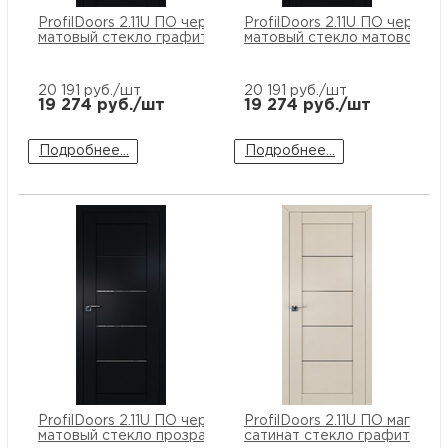
ProfilDoors 2.11U ПО черный
ProfilDoors 2.11U ПО черный
матовый стекло графит
матовый стекло матовое
20 191
руб./шт
20 191
руб./шт
19 274
руб./шт
19 274
руб./шт
Подробнее...
Подробнее...
ProfilDoors 2.11U ПО черный
ProfilDoors 2.11U ПО магноли
матовый стекло прозрачное
сатинат стекло графит