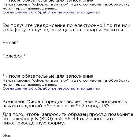
* - поля обязательные для заполнения
Нажав кнопку "оформить заявку", я даю согласие на обработку
моих персональных данных.
Соглашение об обработке персональных данных
Вы получите уведомление по электронной почте или
телефону в случае, если цена на товар изменится.
E-mail*
Телефон*
* - поля обязательные для заполнения
Нажав кнопку "оформить заявку", я даю согласие на обработку
моих персональных данных.
Соглашение об обработке персональных данных
Компания “Скилл” предоставляет Вам возможность
заказать данный образец в любой город РФ.
Для того, чтобы запросить образец просто позвоните
по телефону 8 (800) 555-96-34 или заполните
нижеприведённую форму.
Имя