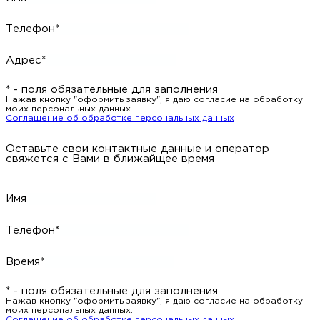
Телефон*
Адрес*
* - поля обязательные для заполнения
Нажав кнопку "оформить заявку", я даю согласие на обработку
моих персональных данных.
Соглашение об обработке персональных данных
Оставьте свои контактные данные и оператор
свяжется с Вами в ближайщее время
Имя
Телефон*
Время*
* - поля обязательные для заполнения
Нажав кнопку "оформить заявку", я даю согласие на обработку
моих персональных данных.
Соглашение об обработке персональных данных