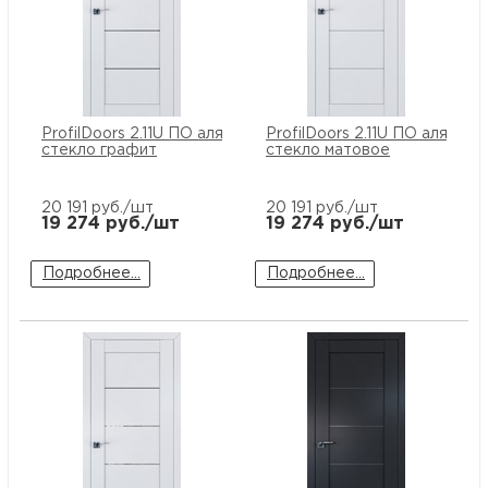
ProfilDoors 2.11U ПО аляска
ProfilDoors 2.11U ПО аляска
стекло графит
стекло матовое
20 191
руб./шт
20 191
руб./шт
19 274
руб./шт
19 274
руб./шт
Подробнее...
Подробнее...