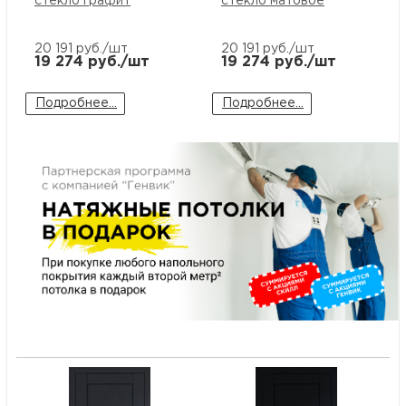
стекло графит
стекло матовое
м
20 191
руб./шт
20 191
руб./шт
19 274
руб./шт
19 274
руб./шт
Н
Подробнее...
Подробнее...
о
Н
р
Н
п
д