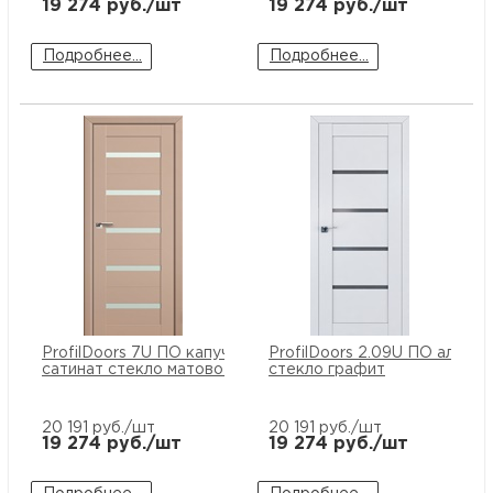
19 274
руб./шт
19 274
руб./шт
Подробнее...
Подробнее...
ProfilDoors 7U ПО капучино
ProfilDoors 2.09U ПО аляска
сатинат стекло матовое
стекло графит
20 191
руб./шт
20 191
руб./шт
19 274
руб./шт
19 274
руб./шт