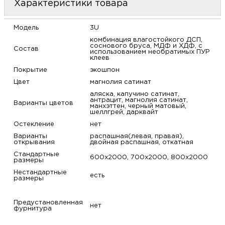
Характеристики товара
м
Модель
3U
Н
комбинация влагостойкого ДСП,
соснового бруса, МДФ и ХДФ, с
Состав
использованием необратимых ПУР
о
клеев
Покрытие
экошпон
Цвет
магнолия сатинат
Н
аляска, капучино сатинат,
антрацит, магнолия сатинат,
Варианты цветов
манхэттен, черный матовый,
р
шеллгрей, дарквайт
Остекление
нет
Н
Варианты
распашная(левая, правая),
открывания
двойная распашная, откатная
Стандартные
п
600х2000, 700х2000, 800х2000
размеры
Нестандартные
есть
размеры
д
Предустановленная
нет
фурнитура