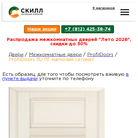
9 магазинов
Ката
Наши акции
+7 (812) 425-38-74
това
Распродажа межкомнатных дверей "Лето 2026",
скидки до 30%
Наш
Н
Двери
/
Межкомнатные двери
/
ProfilDoors
/
ProfilDoors 3U ПГ магнолия сатинат
акци
п
Есть образец, для того чтобы посмотреть вживую
в
пункте выдачи
уточните по телефону
Гара
Д
Н
и
п
возв
Д
Как
С
О