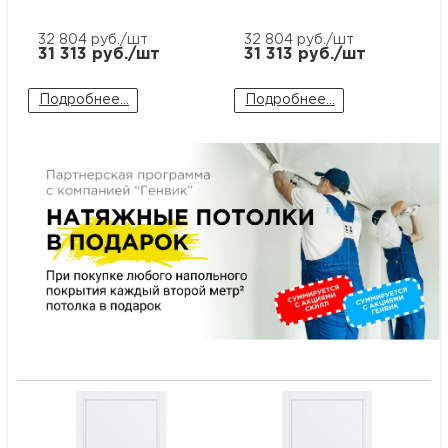
м
32 804
руб./шт
32 804
руб./шт
31 313
руб./шт
31 313
руб./шт
Н
Подробнее...
Подробнее...
о
Н
р
Н
п
д