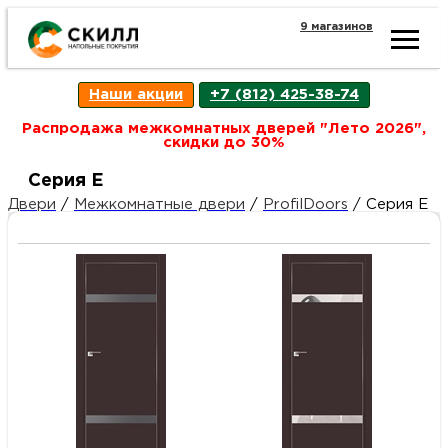
9 магазинов
Ката
Наши акции
+7 (812) 425-38-74
това
Распродажа межкомнатных дверей "Лето 2026",
скидки до 30%
Наш
Н
Серия E
Двери
/
Межкомнатные двери
/
ProfilDoors
/
Серия E
акци
п
Гара
Д
Н
и
п
возв
Д
Как
С
О