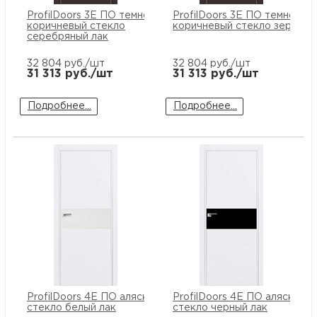
купи
ProfilDoors 3E ПО темно
ProfilDoors 3E ПО темно
и
О
коричневый стекло
коричневый стекло зеркало
серебряный лак
Мон
л
о
С
32 804
руб./шт
32 804
руб./шт
31 313
руб./шт
31 313
руб./шт
рабо
о
В
Подробнее...
Подробнее...
Сотр
т
Д
У
н
Конт
Д
Н
С
п
м
Н
Ю
C
У
р
Н
с
Д
д
р
н
С
Н
ProfilDoors 4E ПО аляска
ProfilDoors 4E ПО аляска
стекло белый лак
стекло черный лак