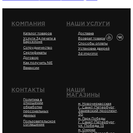
КОМПАНИЯ
НАШИ УСЛУГИ
Каталог товаров
Доставка
Услуги 3д печати в
Возврат товара
Барселоне
Способы оплаты
Сотрудничество
Установка дверей
Сертификаты
3d imprimir
Договор
Как получить NIE
Вакансии
КОНТАКТЫ
НАШИ
МАГАЗИНЫ
Политика в
отношении
м. Новочеркасская
обработки
г. Санкт-Петербург,
Заневский проспект,
персональных
30
данных
м. Парк Победы
Пользовательское
г. Санкт-Петербург,
соглашение
ул. Победы 13
м. Озерки