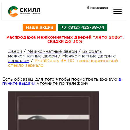
9 магазинов
Ката
Наши акции
+7 (812) 425-38-74
това
Распродажа межкомнатных дверей "Лето 2026",
скидки до 30%
Наш
Н
Двери
/
Межкомнатные двери
/
Выбрать
межкомнатные двери
/
Межкомнатные двери с
зеркалом
/
ProfilDoors 3E ПО темно коричневый
акци
п
стекло зеркало
Есть образец, для того чтобы посмотреть вживую
Гара
в
Д
Н
пункте выдачи
уточните по телефону
и
п
возв
Д
Как
С
О