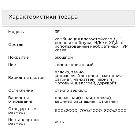
м
Характеристики товара
Н
Модель
3E
о
комбинация влагостойкого ДСП,
соснового бруса, МДФ и ХДФ, с
Состав
использованием необратимых ПУР
клеев
Н
Покрытие
экошпон
Цвет
темно коричневый
р
аляска, темно
коричневый,антрацит, магнолия
Варианты цветов
сатинат, манхэттен, черный
Н
матовый, шеллгрей, дарквайт
Остекление
стекло зеркало
п
Варианты
распашная(левая, правая),
открывания
двойная распашная, откатная
д
Стандартные
600х2000, 700х2000, 800х2000
размеры
Нестандартные
есть
размеры