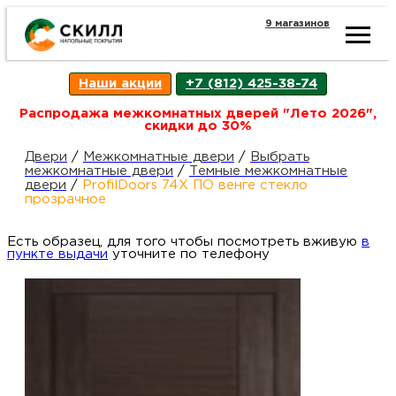
9 магазинов
Ката
Наши акции
+7 (812) 425-38-74
това
Распродажа межкомнатных дверей "Лето 2026",
скидки до 30%
Наш
Н
Двери
/
Межкомнатные двери
/
Выбрать
межкомнатные двери
/
Темные межкомнатные
двери
/
ProfilDoors 74X ПО венге стекло
акци
п
прозрачное
Есть образец, для того чтобы посмотреть вживую
Гара
в
Д
Н
пункте выдачи
уточните по телефону
и
п
возв
Д
Как
С
О