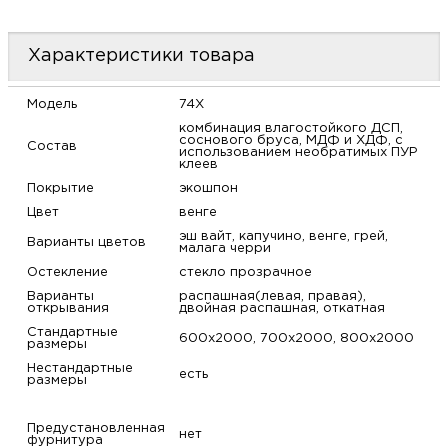
м
Характеристики товара
Н
Модель
74X
о
комбинация влагостойкого ДСП,
соснового бруса, МДФ и ХДФ, с
Состав
использованием необратимых ПУР
клеев
Н
Покрытие
экошпон
Цвет
венге
р
эш вайт, капучино, венге, грей,
Варианты цветов
малага черри
Н
Остекление
стекло прозрачное
Варианты
распашная(левая, правая),
открывания
двойная распашная, откатная
п
Стандартные
600х2000, 700х2000, 800х2000
размеры
д
Нестандартные
есть
размеры
Предустановленная
нет
фурнитура