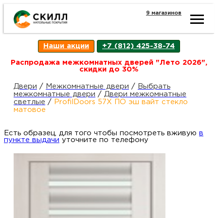
9 магазинов
Ката
Наши акции
+7 (812) 425-38-74
това
Распродажа межкомнатных дверей "Лето 2026",
скидки до 30%
Наш
Н
Двери
/
Межкомнатные двери
/
Выбрать
межкомнатные двери
/
Двери межкомнатные
светлые
/
ProfilDoors 57X ПО эш вайт стекло
акци
п
матовое
Есть образец, для того чтобы посмотреть вживую
Гара
в
Д
Н
пункте выдачи
уточните по телефону
и
п
возв
Д
Как
С
О