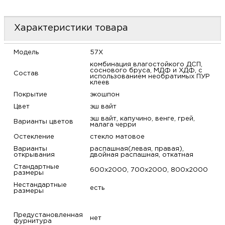
м
Характеристики товара
Н
Модель
57X
о
комбинация влагостойкого ДСП,
соснового бруса, МДФ и ХДФ, с
Состав
использованием необратимых ПУР
клеев
Н
Покрытие
экошпон
Цвет
эш вайт
р
эш вайт, капучино, венге, грей,
Варианты цветов
малага черри
Н
Остекление
стекло матовое
Варианты
распашная(левая, правая),
открывания
двойная распашная, откатная
п
Стандартные
600х2000, 700х2000, 800х2000
размеры
д
Нестандартные
есть
размеры
Предустановленная
нет
фурнитура