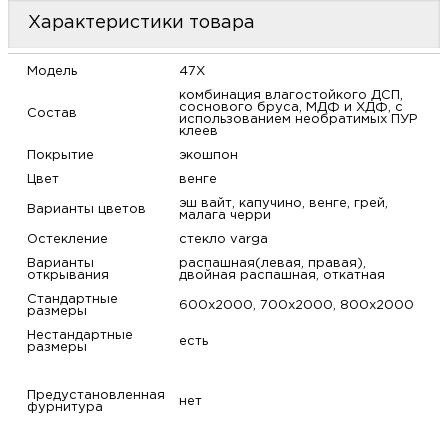
м
Характеристики товара
Н
Модель
47X
комбинация влагостойкого ДСП,
соснового бруса, МДФ и ХДФ, с
Состав
о
использованием необратимых ПУР
клеев
Покрытие
экошпон
Н
Цвет
венге
эш вайт, капучино, венге, грей,
Варианты цветов
р
малага черри
Остекление
стекло varga
Варианты
распашная(левая, правая),
Н
открывания
двойная распашная, откатная
Стандартные
600х2000, 700х2000, 800х2000
размеры
п
Нестандартные
есть
размеры
д
Предустановленная
нет
фурнитура