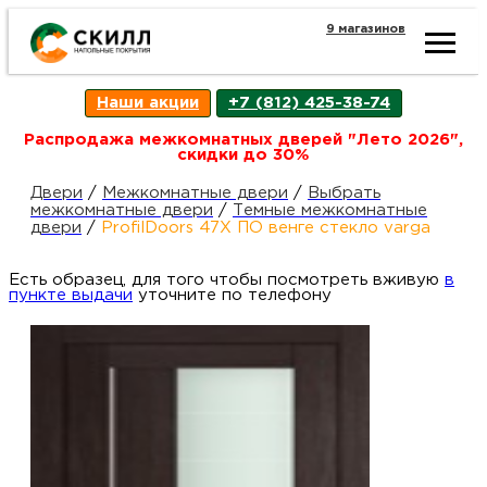
9 магазинов
Ката
Наши акции
+7 (812) 425-38-74
това
Распродажа межкомнатных дверей "Лето 2026",
скидки до 30%
Наш
Н
Двери
/
Межкомнатные двери
/
Выбрать
межкомнатные двери
/
Темные межкомнатные
двери
/
ProfilDoors 47X ПО венге стекло varga
акци
п
Есть образец, для того чтобы посмотреть вживую
в
пункте выдачи
уточните по телефону
Гара
Д
Н
и
п
возв
Д
Как
С
О