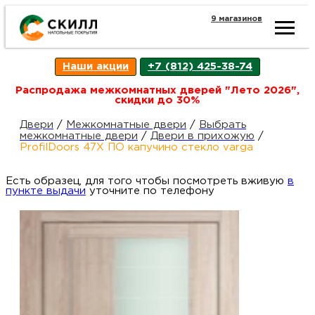
9 магазинов
Ката
Наши акции
+7 (812) 425-38-74
това
Распродажа межкомнатных дверей "Лето 2026",
скидки до 30%
Наш
Н
Двери
/
Межкомнатные двери
/
Выбрать
межкомнатные двери
/
Двери в прихожую
/
ProfilDoors 47X ПО капучино стекло varga
акци
п
Есть образец, для того чтобы посмотреть вживую
в
пункте выдачи
уточните по телефону
Гара
Д
Н
и
п
возв
Д
Как
С
О