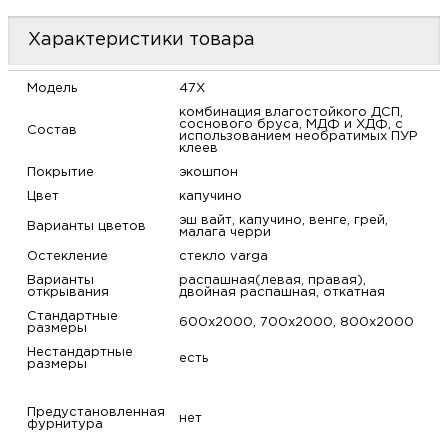
м
Характеристики товара
Н
Модель
47X
комбинация влагостойкого ДСП,
о
соснового бруса, МДФ и ХДФ, с
Состав
использованием необратимых ПУР
клеев
Н
Покрытие
экошпон
Цвет
капучино
р
эш вайт, капучино, венге, грей,
Варианты цветов
малага черри
Остекление
стекло varga
Н
Варианты
распашная(левая, правая),
открывания
двойная распашная, откатная
п
Стандартные
600х2000, 700х2000, 800х2000
размеры
Нестандартные
д
есть
размеры
Предустановленная
нет
фурнитура