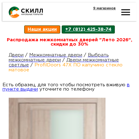
9 магазинов
Ката
Наши акции
+7 (812) 425-38-74
това
Распродажа межкомнатных дверей "Лето 2026",
скидки до 30%
Наш
Н
Двери
/
Межкомнатные двери
/
Выбрать
межкомнатные двери
/
Двери межкомнатные
светлые
/
ProfilDoors 47X ПО капучино стекло
акци
п
матовое
Есть образец, для того чтобы посмотреть вживую
Гара
в
Д
Н
пункте выдачи
уточните по телефону
и
п
возв
Д
Как
С
О