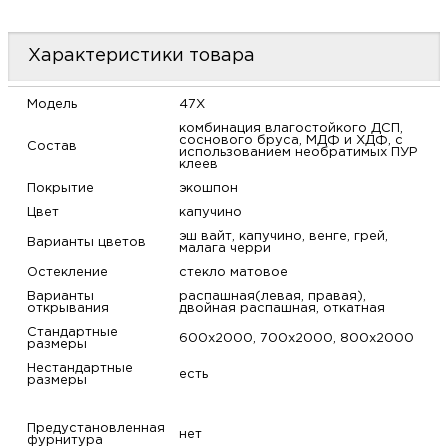
м
Характеристики товара
Н
Модель
47X
о
комбинация влагостойкого ДСП,
соснового бруса, МДФ и ХДФ, с
Состав
использованием необратимых ПУР
клеев
Н
Покрытие
экошпон
Цвет
капучино
р
эш вайт, капучино, венге, грей,
Варианты цветов
малага черри
Н
Остекление
стекло матовое
Варианты
распашная(левая, правая),
открывания
двойная распашная, откатная
п
Стандартные
600х2000, 700х2000, 800х2000
размеры
д
Нестандартные
есть
размеры
Предустановленная
нет
фурнитура