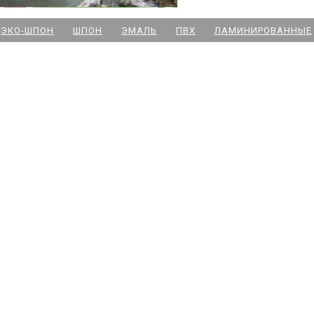
м. Новочеркасская
ЭКО-ШПОН
ШПОН
ЭМАЛЬ
ПВХ
ЛАМИНИРОВАННЫЕ
м. Парк Победы
м. Озерки - двери
м. Комендантский пр
м. Озерки -паркет
м. Ладожская
м. Улица Дыбенко
м. Московская
м. Ленинский пр