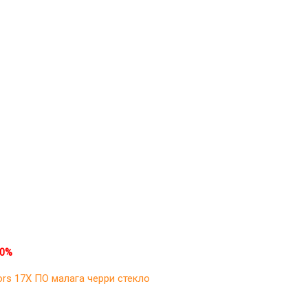
30%
oors 17X ПО малага черри стекло