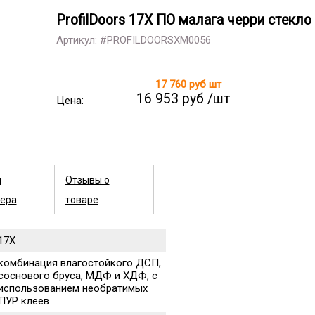
ProfilDoors 17X ПО малага черри стекло
Артикул: #PROFILDOORSXM0056
17 760 руб
шт
16 953 руб /шт
Цена:
ы
Отзывы о
ера
товаре
17X
комбинация влагостойкого ДСП,
соснового бруса, МДФ и ХДФ, с
использованием необратимых
ПУР клеев