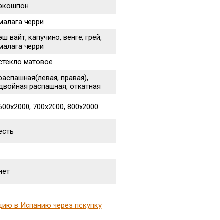
экошпон
малага черри
эш вайт, капучино, венге, грей,
малага черри
стекло матовое
распашная(левая, правая),
двойная распашная, откатная
600х2000, 700х2000, 800х2000
есть
нет
цию в Испанию через покупку