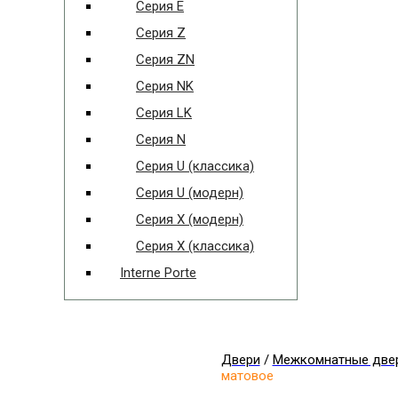
Серия E
Серия Z
Серия ZN
Серия NK
Серия LK
Серия N
Серия U (классика)
Серия U (модерн)
Серия X (модерн)
Серия X (классика)
Interne Porte
Двери
/
Межкомнатные две
матовое