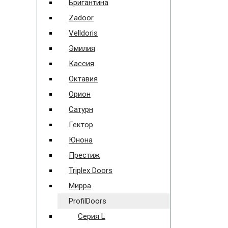
Бригантина
Zadoor
Velldoris
Эмилия
Кассия
Октавия
Орион
Сатурн
Гектор
Юнона
Престиж
Triplex Doors
Мирра
ProfilDoors
Серия L