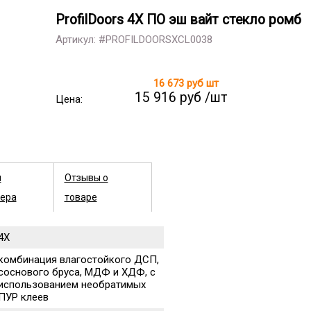
ProfilDoors 4X ПО эш вайт стекло ромб
Артикул: #PROFILDOORSXCL0038
16 673 руб
шт
15 916 руб /шт
Цена:
ы
Отзывы о
ера
товаре
4X
комбинация влагостойкого ДСП,
соснового бруса, МДФ и ХДФ, с
использованием необратимых
ПУР клеев