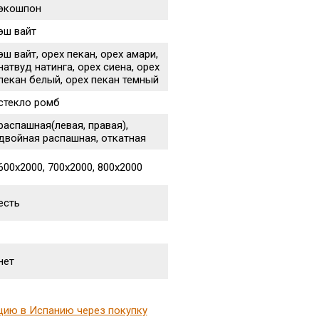
экошпон
эш вайт
эш вайт, орех пекан, орех амари,
натвуд натинга, орех сиена, орех
пекан белый, орех пекан темный
стекло ромб
распашная(левая, правая),
двойная распашная, откатная
600х2000, 700х2000, 800х2000
есть
нет
цию в Испанию через покупку