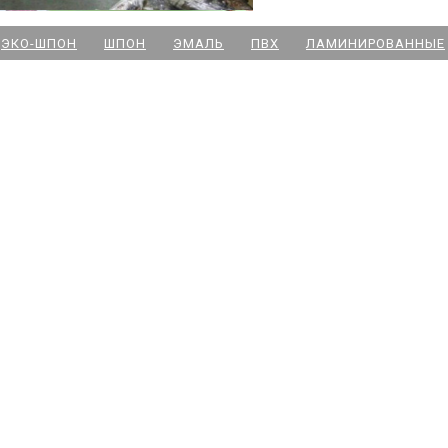
м. Новочеркасская
ЭКО-ШПОН
ШПОН
ЭМАЛЬ
ПВХ
ЛАМИНИРОВАННЫЕ
м. Парк Победы
м. Озерки - двери
м. Комендантский пр
м. Озерки -паркет
м. Ладожская
м. Улица Дыбенко
м. Московская
м. Ленинский пр