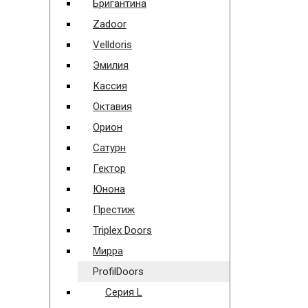
Бригантина
Zadoor
Velldoris
Эмилия
Кассия
Октавия
Орион
Сатурн
Гектор
Юнона
Престиж
Triplex Doors
Мирра
ProfilDoors
Серия L