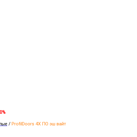
30%
лые
/
ProfilDoors 4X ПО эш вайт