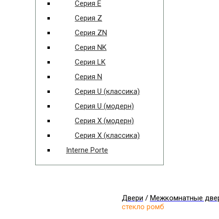
Серия E
Серия Z
Серия ZN
Серия NK
Серия LK
Серия N
Серия U (классика)
Серия U (модерн)
Серия X (модерн)
Серия X (классика)
Interne Porte
Двери
/
Межкомнатные две
стекло ромб