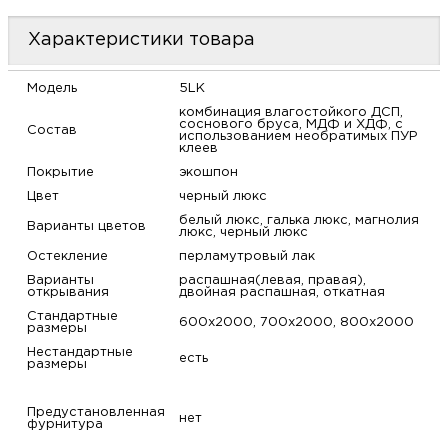
м
Характеристики товара
Н
Модель
5LK
комбинация влагостойкого ДСП,
о
соснового бруса, МДФ и ХДФ, с
Состав
использованием необратимых ПУР
клеев
Н
Покрытие
экошпон
Цвет
черный люкс
р
белый люкс, галька люкс, магнолия
Варианты цветов
люкс, черный люкс
Остекление
перламутровый лак
Н
Варианты
распашная(левая, правая),
открывания
двойная распашная, откатная
п
Стандартные
600х2000, 700х2000, 800х2000
размеры
Нестандартные
д
есть
размеры
Предустановленная
нет
фурнитура