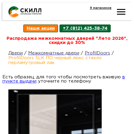
9 магазинов
Ката
Наши акции
+7 (812) 425-38-74
това
Распродажа межкомнатных дверей "Лето 2026",
скидки до 30%
Наш
Н
Двери
/
Межкомнатные двери
/
ProfilDoors
/
ProfilDoors 5LK ПО черный люкс стекло
перламутровый лак
акци
п
Есть образец, для того чтобы посмотреть вживую
в
пункте выдачи
уточните по телефону
Гара
Д
Н
и
п
возв
Д
Как
С
О