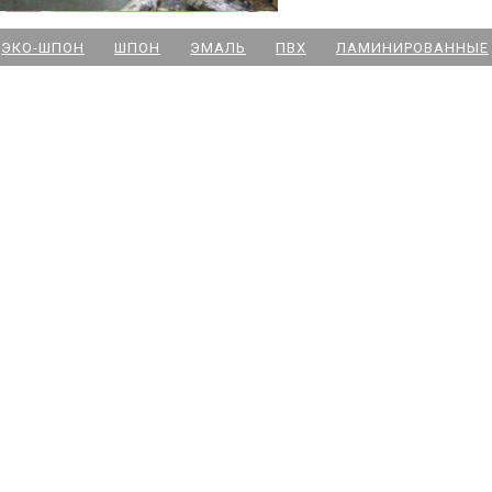
м. Новочеркасская
ЭКО-ШПОН
ШПОН
ЭМАЛЬ
ПВХ
ЛАМИНИРОВАННЫЕ
м. Парк Победы
м. Озерки - двери
м. Комендантский пр
м. Озерки -паркет
м. Ладожская
м. Улица Дыбенко
м. Московская
м. Ленинский пр