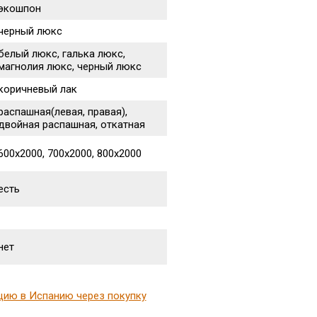
экошпон
черный люкс
белый люкс, галька люкс,
магнолия люкс, черный люкс
коричневый лак
распашная(левая, правая),
двойная распашная, откатная
600х2000, 700х2000, 800х2000
есть
нет
цию в Испанию через покупку