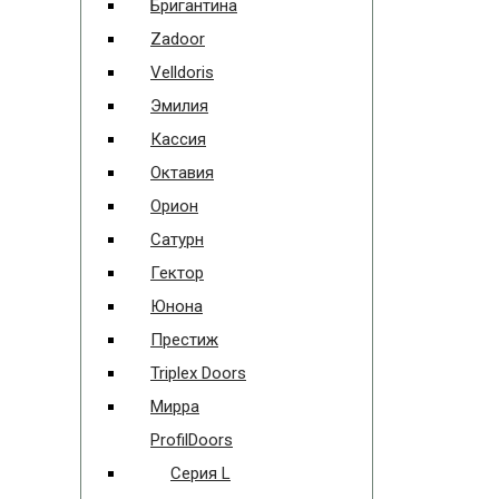
Бригантина
Zadoor
Velldoris
Эмилия
Кассия
Октавия
Орион
Сатурн
Гектор
Юнона
Престиж
Triplex Doors
Мирра
ProfilDoors
Серия L