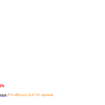
30%
тные
/
ProfilDoors 5LK ПО черный