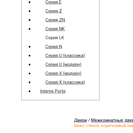
Серия E
Серия Z
Серия ZN
Серия NK
Серия LK
Серия N
Серия U (классика)
Серия U (модерн)
Серия X (модерн)
Серия X (классика)
Interne Porte
Двери
/
Межкомнатные две
люкс стекло коричневый ла