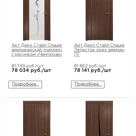
Арт Деко Стайл Спация-3 орех
Арт Деко Стайл Спация
американский триплекс белый
Лепесток орех американски
с рисунком «Чингизхан»
ПГ
81 749
руб./шт
81 862
руб./шт
78 034
руб./шт
78 141
руб./шт
Подробнее...
Подробнее...