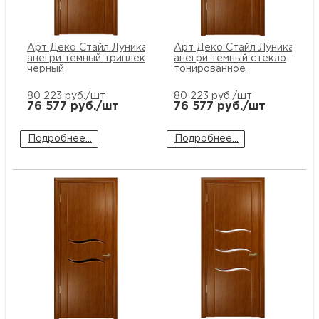
купи
и
О
Арт Деко Стайл Луника-1
Арт Деко Стайл Луника-2
Мон
л
о
С
анегри темный триплекс
анегри темный стекло
черный
тонированное
рабо
о
В
80 223
руб./шт
80 223
руб./шт
76 577
руб./шт
76 577
руб./шт
Сотр
т
Д
У
Подробнее...
Подробнее...
н
Конт
Д
Н
С
п
м
Н
Ю
C
У
р
Н
с
Д
д
р
н
С
Н