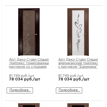
Арт Деко Стайл Спация-3 венге
Арт Деко Стайл Спация-3 о
триплекс тонированный с
американский триплекс бел
рисунком cо стразами
с рисунком "Балерина"
81 749
руб./шт
81 749
руб./шт
78 034
руб./шт
78 034
руб./шт
Подробнее...
Подробнее...