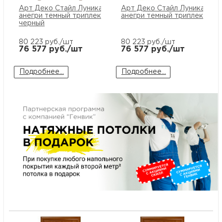
м
Арт Деко Стайл Луника-2
Арт Деко Стайл Луника-3
анегри темный триплекс
анегри темный триплекс бе
черный
Н
80 223
руб./шт
80 223
руб./шт
76 577
руб./шт
76 577
руб./шт
о
Подробнее...
Подробнее...
Н
р
Н
п
д