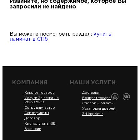
Извините, но содержимое, которое Вы
запросили не найдено
Гара
Д
Н
и
п
Вы можете посмотреть раздел:
купить
возв
ламинат в СПб
Д
Как
С
О
купи
и
О
КОМПАНИЯ
НАШИ УСЛУГИ
Мон
л
о
С
Каталог товаров
Доставка
Услуги 3д печати в
Возврат товара
рабо
о
Барселоне
В
Способы оплаты
Сотрудничество
Установка дверей
Сертификаты
3d imprimir
Сотр
т
Д
У
Договор
Как получить NIE
Вакансии
н
Конт
Д
Н
С