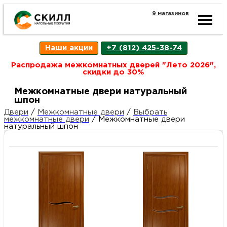
9 магазинов
Ката
Наши акции
+7 (812) 425-38-74
това
Распродажа межкомнатных дверей "Лето 2026",
скидки до 30%
Наш
Н
Межкомнатные двери натуральный
шпон
акци
п
Двери
/
Межкомнатные двери
/
Выбрать
межкомнатные двери
/
Межкомнатные двери
натуральный шпон
Гара
Д
Н
и
п
возв
Д
Как
С
О