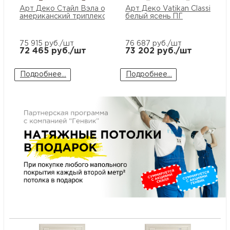
м
Арт Деко Стайл Вэла орех
Арт Деко Vatikan Classio VE
американский триплекс черный
белый ясень ПГ
Н
75 915
руб./шт
76 687
руб./шт
72 465
руб./шт
73 202
руб./шт
о
Подробнее...
Подробнее...
Н
р
Н
п
д