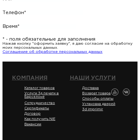
Телефон*
Время*
* - поля обязательные для заполнения
Нажав кнопку "оформить заявку", я даю согласие на обработку
моих персональных данных.
Соглашение об обработке персональных данных
КОМПАНИЯ
НАШИ УСЛУГИ
Каталог товаров
Доставка
Услуги 3д печати в
Возврат товара
Барселоне
Способы оплаты
Сотрудничество
Установка дверей
Сертификаты
3d imprimir
Договор
Как получить NIE
Вакансии