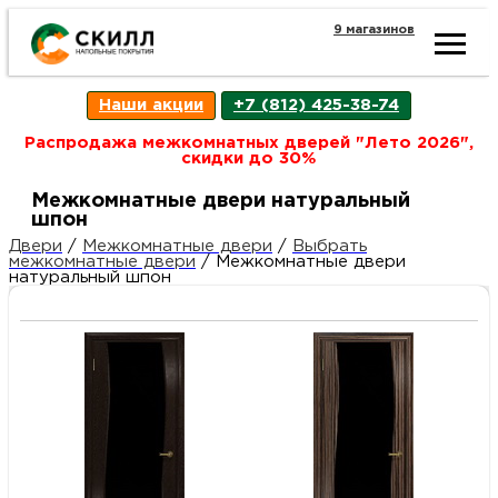
9 магазинов
Ката
Наши акции
+7 (812) 425-38-74
това
Распродажа межкомнатных дверей "Лето 2026",
скидки до 30%
Наш
Н
Межкомнатные двери натуральный
шпон
акци
п
Двери
/
Межкомнатные двери
/
Выбрать
межкомнатные двери
/
Межкомнатные двери
натуральный шпон
Гара
Д
Н
и
п
возв
Д
Как
С
О