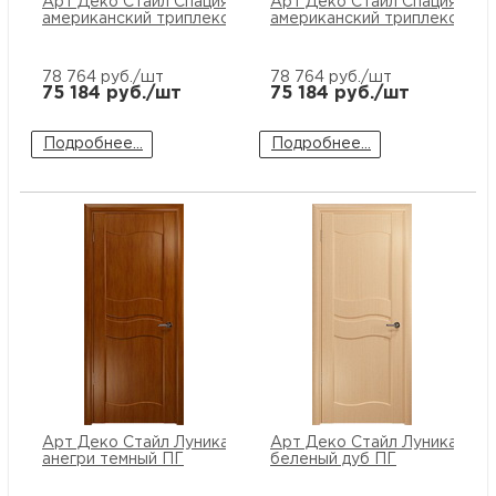
Арт Деко Стайл Спация-2 орех
Арт Деко Стайл Спация-2 о
американский триплекс мокко
американский триплекс бел
78 764
руб./шт
78 764
руб./шт
75 184
руб./шт
75 184
руб./шт
Подробнее...
Подробнее...
Арт Деко Стайл Луника-6
Арт Деко Стайл Луника-6
анегри темный ПГ
беленый дуб ПГ