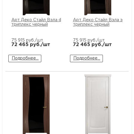
купи
и
О
Арт Деко Стайл Вэла фуокко
Арт Деко Стайл Вэла эбен
Мон
л
о
С
триплекс черный
триплекс черный
рабо
о
В
75 915
руб./шт
75 915
руб./шт
72 465
руб./шт
72 465
руб./шт
Сотр
т
Д
У
Подробнее...
Подробнее...
н
Конт
Д
Н
С
п
м
Н
Ю
C
У
р
Н
с
Д
д
р
н
С
Н