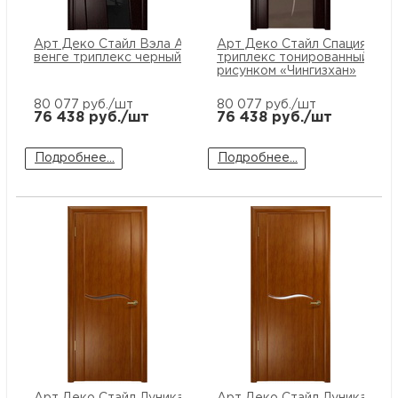
Арт Деко Стайл Вэла Арт
Арт Деко Стайл Спация-3 ве
венге триплекс черный
триплекс тонированный с
рисунком «Чингизхан»
80 077
руб./шт
80 077
руб./шт
76 438
руб./шт
76 438
руб./шт
Подробнее...
Подробнее...
Арт Деко Стайл Луника-1
Арт Деко Стайл Луника-1