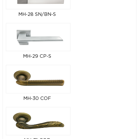
MH-28 SN/BN-S
MH-29 CP-S
MH-30 COF