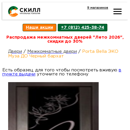
9 магазинов
Ката
Наши акции
+7 (812) 425-38-74
това
Распродажа межкомнатных дверей "Лето 2026",
скидки до 30%
Наш
Н
Двери
/
Межкомнатные двери
/
Porta Bella ЭКО
Муза ДО Черный бархат
акци
п
Есть образец, для того чтобы посмотреть вживую
в
пункте выдачи
уточните по телефону
Гара
Д
Н
и
п
возв
Д
Как
С
О