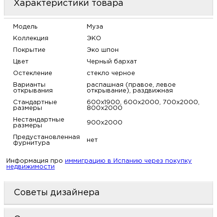
Характеристики товара
м
Модель
Муза
Н
Коллекция
ЭКО
Покрытие
Эко шпон
о
Цвет
Черный бархат
Остекление
стекло черное
Н
Варианты
распашная (правое, левое
открывания
открывание), раздвижная
Стандартные
600х1900, 600х2000, 700х2000,
р
размеры
800х2000
Нестандартные
900х2000
размеры
Н
Предустановленная
нет
фурнитура
п
Информация про
иммиграцию в Испанию через покупку
недвижимости
д
Советы дизайнера