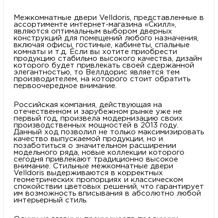
Межкомнатные двери Velldoris, представленные в
ассортименте интернет-магазина «Скилл»,
являются оптимальным выбором дверных
конструкций для помещений любого назначения,
включая офисы, гостиные, кабинеты, спальные
комнаты и т.д. Если вы хотите приобрести
продукцию стабильно высокого качества, дизайн
которого будет привлекать своей сдержанной
элегантностью, то Веллдорис является тем
производителем, на которого стоит обратить
первоочередное внимание.
Российская компания, действующая на
отечественном и зарубежном рынке уже не
первый год, произвела модернизацию своих
производственных мощностей в 2013 году.
Данный ход позволил не только максимизировать
качество выпускаемой продукции, но и
позаботиться о значительном расширении
модельного ряда, новые коллекции которого
сегодня привлекают традиционно высокое
внимание. Стильные межкомнатные двери
Velldoris выдерживаются в корректных
геометрических пропорциях и классическом
спокойствии цветовых решений, что гарантирует
им возможность вписывания в абсолютно любой
интерьерный стиль.