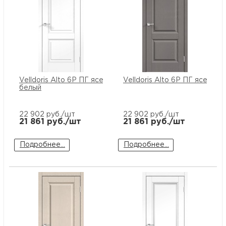
Velldoris Alto 6P ПГ ясень
Velldoris Alto 6P ПГ ясень гр
белый
22 902
руб./шт
22 902
руб./шт
21 861
руб./шт
21 861
руб./шт
Подробнее...
Подробнее...