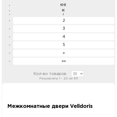
««
«
1
2
3
4
5
»
»»
Кол-во товаров:
Результаты 1 - 20 из 93
Межкомнатные двери Velldoris