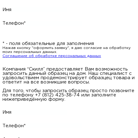
Имя
Телефон*
* - поля обязательные для заполнения
Нажав кнопку "оформить заявку", я даю согласие на обработку
моих персональных данных.
Соглашение об обработке персональных данных
Компания “Скилл” предоставляет Вам возможность
запросить данный образец на дом. Наш специалист с
удовольствием продемонстрирует образцец товара и
ответит на все возникшие вопросы.
Для того, чтобы запросить образец просто позвоните
по телефону +7 (812) 425-38-74 или заполните
нижеприведённую форму.
Имя
Телефон*