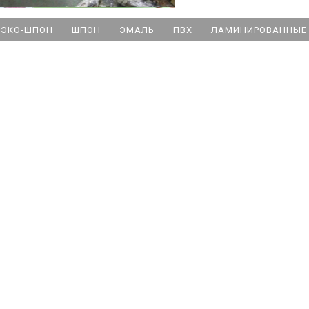
м. Новочеркасская
ЭКО-ШПОН
ШПОН
ЭМАЛЬ
ПВХ
ЛАМИНИРОВАННЫЕ
м. Парк Победы
м. Озерки - двери
м. Комендантский пр
м. Озерки -паркет
м. Ладожская
м. Улица Дыбенко
м. Московская
м. Ленинский пр