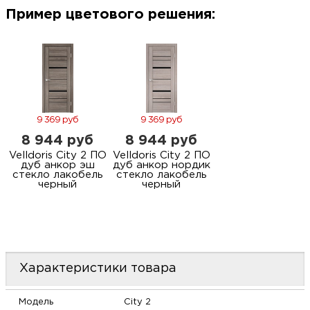
м
Пример цветового решения:
Н
о
Н
9 369 руб
9 369 руб
8 944 руб
8 944 руб
р
Velldoris City 2 ПО
Velldoris City 2 ПО
дуб анкор эш
дуб анкор нордик
стекло лакобель
стекло лакобель
черный
черный
Н
п
д
Характеристики товара
Модель
City 2