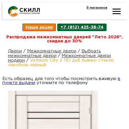
9 магазинов
Ката
Наши акции
+7 (812) 425-38-74
това
Распродажа межкомнатных дверей "Лето 2026",
скидки до 30%
Наш
Н
Двери
/
Межкомнатные двери
/
Выбрать
межкомнатные двери
/
Межкомнатные двери
модерн
/
Velldoris City 2 ПО дуб бьянко стекло
акци
п
лакобель черный
Есть образец, для того чтобы посмотреть вживую
Гара
в
Д
Н
пункте выдачи
уточните по телефону
и
п
возв
Д
Как
С
О