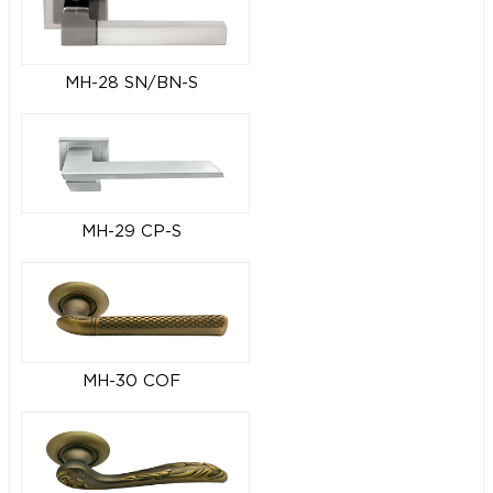
MH-28 SN/BN-S
MH-29 CP-S
MH-30 COF