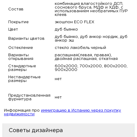
комбинация влагостойкого ДСП,
соснового бруса, МДФ и ХДФ, с
Состав
использованием необратимых ПУР
клеев
Покрытие
экошпон ECO FLEX
Цвет
дуб бьянко
дуб бьянко, дуб анкор нордик, дуб
Варианты цветов
анкор эш
Остекление
стекло лакобель черный
Варианты
распашная(левая, правая),
открывания
двойная распашная, откатная
Стандартные
600х2000, 700х2000, 800х2000,
размеры
900х2000
Нестандартные
нет
размеры
Предустановленная
нет
фурнитура
Информация про
иммиграцию в Испанию через покупку
недвижимости
Советы дизайнера