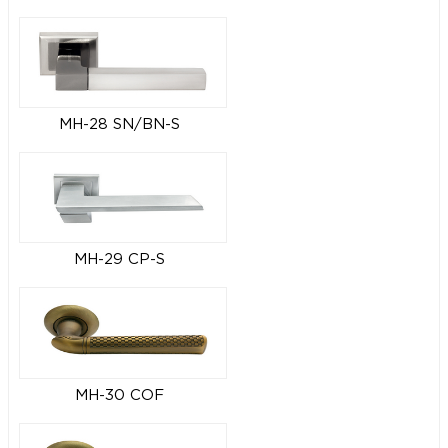
MH-28 SN/BN-S
MH-29 CP-S
MH-30 COF