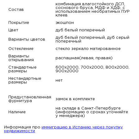
комбинация влагостойкого ДСП,
соснового бруса, МДФ и ХДФ, с
Состав
использованием необратимых ПУР
клеев
Покрытие
экошпон
Цвет
дуб белый поперечный
дуб белый поперечный, дуб серый
Варианты цветов
поперечный
Остекление
стекло зеркало матированное
Варианты
распашная(левая, правая)
открывания
Стандартные
600х2000, 700х2000, 800х2000,
размеры
900х2000
Нестандартные
нет
размеры
Предустановленная
замок в комплекте
фурнитура
на складе в Санкт-Петербурге
Наличие
(информацию о сроках уточняйте
у менеджера)
Информация про
иммиграцию в Испанию через покупку
недвижимости