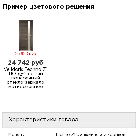
м
Пример цветового решения:
Н
о
Н
25 920 руб
24 742 руб
р
Velldoris Techno Z1
ПО дуб серый
поперечный
стекло зеркало
Н
матированное
п
д
Характеристики товара
Модель
Techno Z1 с алюминевой кромкой