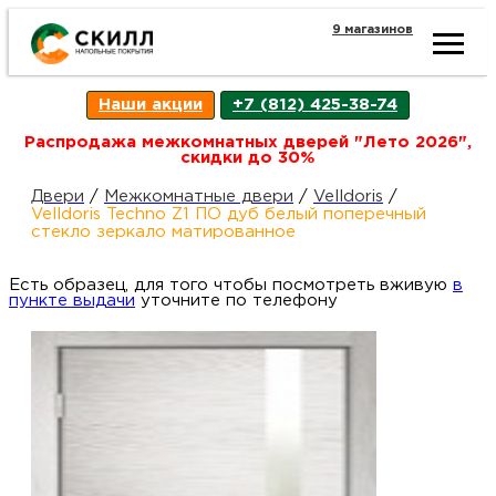
9 магазинов
Ката
Наши акции
+7 (812) 425-38-74
това
Распродажа межкомнатных дверей "Лето 2026",
скидки до 30%
Наш
Н
Двери
/
Межкомнатные двери
/
Velldoris
/
Velldoris Techno Z1 ПО дуб белый поперечный
стекло зеркало матированное
акци
п
Есть образец, для того чтобы посмотреть вживую
в
пункте выдачи
уточните по телефону
Гара
Д
Н
и
п
возв
Д
Как
С
О