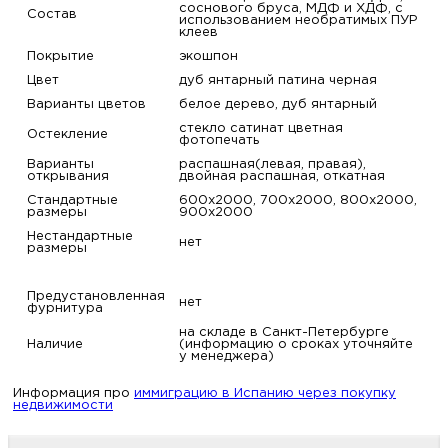
соснового бруса, МДФ и ХДФ, с
Состав
использованием необратимых ПУР
клеев
Покрытие
экошпон
Цвет
дуб янтарный патина черная
Варианты цветов
белое дерево, дуб янтарный
стекло сатинат цветная
Остекление
фотопечать
Варианты
распашная(левая, правая),
открывания
двойная распашная, откатная
Стандартные
600х2000, 700х2000, 800х2000,
размеры
900х2000
Нестандартные
нет
размеры
Предустановленная
нет
фурнитура
на складе в Санкт-Петербурге
Наличие
(информацию о сроках уточняйте
у менеджера)
Информация про
иммиграцию в Испанию через покупку
недвижимости