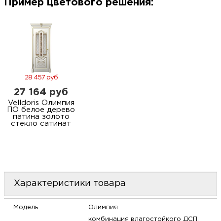
Пример цветового решения:
м
Н
о
28 457 руб
Н
27 164 руб
Velldoris Олимпия
р
ПО белое дерево
патина золото
стекло сатинат
Н
п
д
Характеристики товара
Модель
Олимпия
комбинация влагостойкого ДСП,