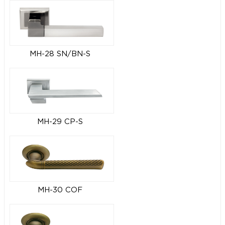
MH-28 SN/BN-S
MH-29 CP-S
MH-30 COF