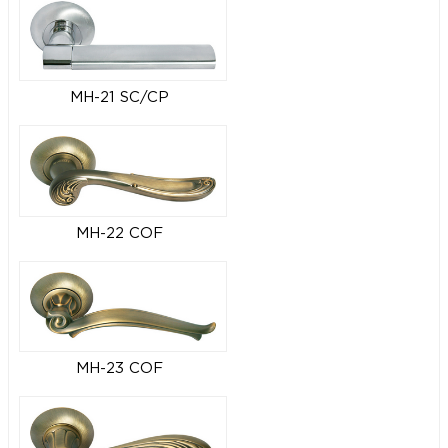
MH-21 SC/CP
MH-22 COF
MH-23 COF