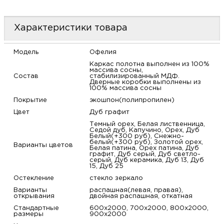
м
Характеристики товара
Н
Модель
Офелия
о
Каркас полотна выполнен из 100%
массива сосны,
Состав
стабилизированный МДФ.
Дверные коробки выполнены из
Н
100% массива сосны
Покрытие
экошпон(полипропилен)
р
Цвет
Дуб графит
Темный орех, Белая лиственница,
Седой дуб, Капучино, Орех, Дуб
Н
Белый(+300 руб), Снежно-
белый(+300 руб), Золотой орех,
Варианты цветов
Белая патина, Орех патина, Дуб
графит, Дуб серый, Дуб светло-
п
серый, Дуб керамика, Дуб 13, Дуб
15, Дуб 25
д
Остекление
стекло зеркало
Варианты
распашная(левая, правая),
открывания
двойная распашная, откатная
Стандартные
600х2000, 700х2000, 800х2000,
размеры
900х2000