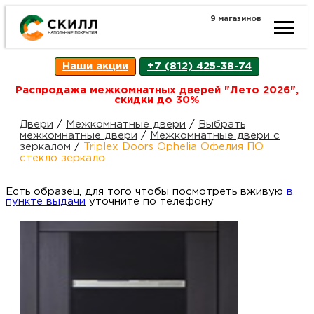
9 магазинов
Ката
Наши акции
+7 (812) 425-38-74
това
Распродажа межкомнатных дверей "Лето 2026",
скидки до 30%
Наш
Н
Двери
/
Межкомнатные двери
/
Выбрать
межкомнатные двери
/
Межкомнатные двери с
зеркалом
/
Triplex Doors Ophelia Офелия ПО
акци
п
стекло зеркало
Есть образец, для того чтобы посмотреть вживую
Гара
в
Д
Н
пункте выдачи
уточните по телефону
и
п
возв
Д
Как
С
О