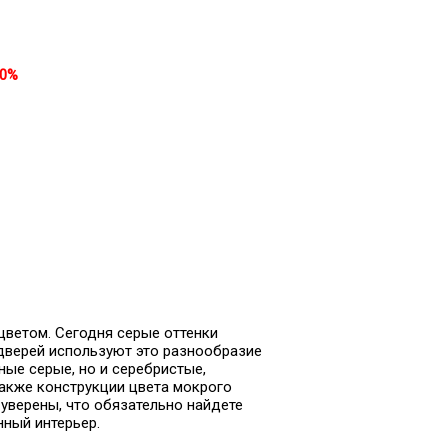
30%
цветом. Сегодня серые оттенки
дверей используют это разнообразие
ные серые, но и серебристые,
также конструкции цвета мокрого
уверены, что обязательно найдете
ный интерьер.