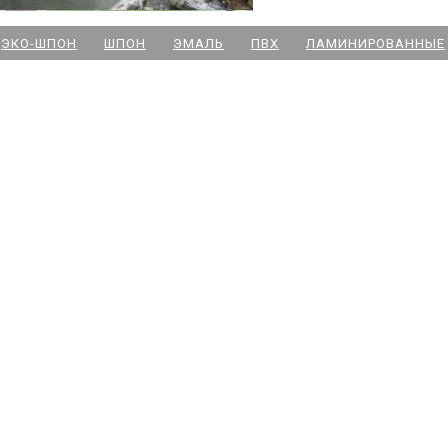
м. Новочеркасская
ЭКО-ШПОН
ШПОН
ЭМАЛЬ
ПВХ
ЛАМИНИРОВАННЫЕ
м. Парк Победы
м. Озерки - двери
м. Комендантский пр
м. Озерки -паркет
м. Ладожская
м. Улица Дыбенко
м. Московская
м. Ленинский пр