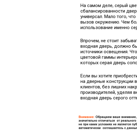
На самом деле, серый цве
сбалансированности дверн
универсал. Мало того, что
вызов окружению. Чем бо
использование именно сер
Впрочем, не стоит забыват
входная дверь, должно б
источники освещения. Что
цветовой гаммы интерьера
которых серая дверь сопо
Если вы хотите приобрест
на дверные конструкции 
клиентов, без лишних нак
производителей, уделяя 
входная дверь серого отт