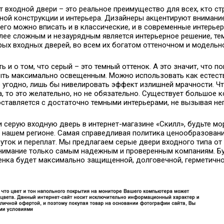
т входной двери – это реальное преимущество для всех, кто с
ой конструкции и интерьера. Дизайнеры акцентируют внимание 
 его можно вписать и в классические, и в современные интерье
лее сложным и незаурядным является интерьерное решение, те
ых входных дверей, во всем их богатом оттеночном и модельн
ь и о том, что серый – это темный оттенок. А это значит, что п
ыть максимально освещенным. Можно использовать как естеств
 угодно, лишь бы нивелировать эффект излишней мрачности. Ч
, то это желательно, но не обязательно. Существует большое к
ставляется с достаточно темными интерьерами, не вызывая нег
и серую входную дверь в интернет-магазине «Скилл», будьте м
в нашем регионе. Самая справедливая политика ценообразован
руток и переплат. Мы предлагаем серые двери входного типа от
внимание только самым надежным и проверенным компаниям. Бу
енка будет максимально защищенной, долговечной, герметично