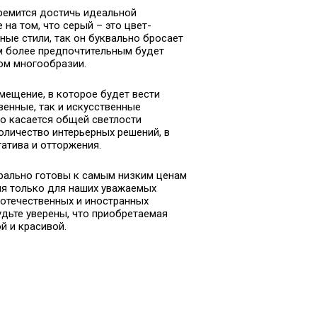
тремится достичь идеальной
на том, что серый – это цвет-
рные стили, так он буквально бросает
м более предпочтительным будет
ом многообразии.
омещение, в которое будет вести
енные, так и искусственные
то касается общей светлости
оличество интерьерных решений, в
атива и отторжения.
орально готовы к самым низким ценам
ия только для наших уважаемых
 отечественных и иностранных
дьте уверены, что приобретаемая
й и красивой.