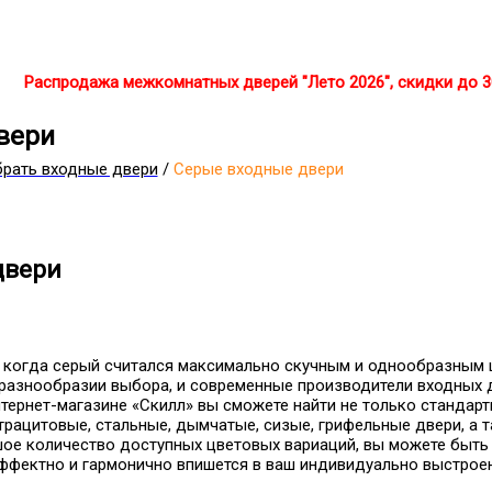
Распродажа межкомнатных дверей "Лето 2026", скидки до 
вери
рать входные двери
/
Серые входные двери
двери
, когда серый считался максимально скучным и однообразным 
разнообразии выбора, и современные производители входных 
нтернет-магазине «Скилл» вы сможете найти не только стандарт
трацитовые, стальные, дымчатые, сизые, грифельные двери, а 
ое количество доступных цветовых вариаций, вы можете быть 
ффектно и гармонично впишется в ваш индивидуально выстроен