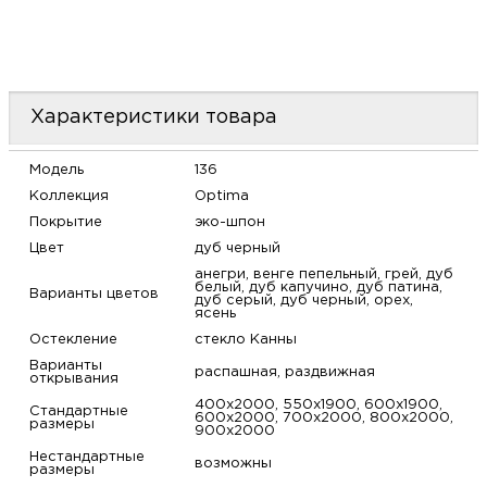
Характеристики товара
Модель
136
Коллекция
Optima
Покрытие
эко-шпон
Цвет
дуб черный
анегри, венге пепельный, грей, дуб
белый, дуб капучино, дуб патина,
Варианты цветов
дуб серый, дуб черный, орех,
ясень
Остекление
стекло Канны
Варианты
распашная, раздвижная
открывания
400х2000, 550х1900, 600х1900,
Стандартные
600х2000, 700х2000, 800х2000,
размеры
900х2000
Нестандартные
возможны
размеры