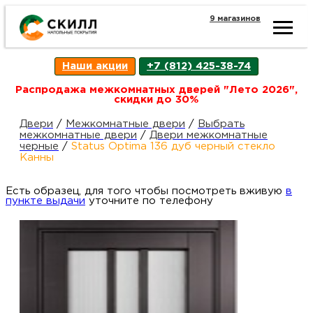
9 магазинов
Ката
Наши акции
+7 (812) 425-38-74
това
Распродажа межкомнатных дверей "Лето 2026",
скидки до 30%
Наш
Н
Двери
/
Межкомнатные двери
/
Выбрать
межкомнатные двери
/
Двери межкомнатные
черные
/
Status Optima 136 дуб черный стекло
акци
п
Канны
Есть образец, для того чтобы посмотреть вживую
Гара
в
Д
Н
пункте выдачи
уточните по телефону
и
п
возв
Д
Как
С
О