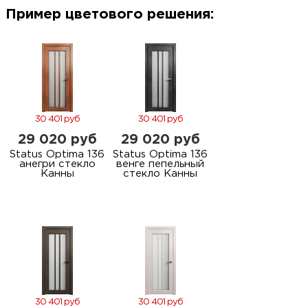
м
Пример цветового решения:
Н
о
Н
30 401 руб
30 401 руб
29 020 руб
29 020 руб
р
Status Optima 136
Status Optima 136
анегри стекло
венге пепельный
Канны
стекло Канны
Н
п
д
30 401 руб
30 401 руб