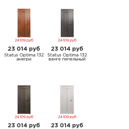
м
Н
о
24 109 руб
24 109 руб
23 014 руб
23 014 руб
Н
Status Optima 132
Status Optima 132
анегри
венге пепельный
р
Н
п
д
24 109 руб
24 109 руб
23 014 руб
23 014 руб