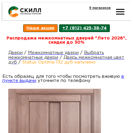
9 магазинов
Ката
Наши акции
+7 (812) 425-38-74
това
Распродажа межкомнатных дверей "Лето 2026",
скидки до 30%
Наш
Н
Двери
/
Межкомнатные двери
/
Выбрать
межкомнатные двери
/
Дверь межкомнатная цвет
дуб
/
Status Optima 132 дуб капучино
акци
п
Есть образец, для того чтобы посмотреть вживую
в
пункте выдачи
уточните по телефону
Гара
Д
Н
и
п
возв
Д
Как
С
О