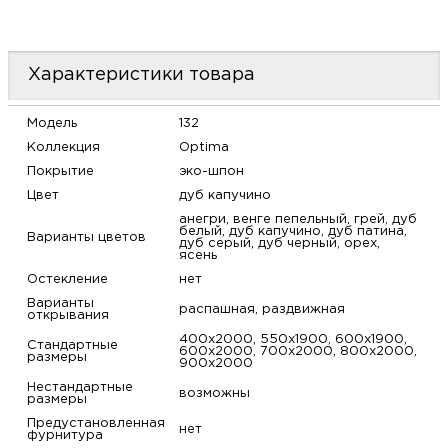
Характеристики товара
Модель
132
Коллекция
Optima
Покрытие
эко-шпон
Цвет
дуб капучино
анегри, венге пепельный, грей, дуб
белый, дуб капучино, дуб патина,
Варианты цветов
дуб серый, дуб черный, орех,
ясень
Остекление
нет
Варианты
распашная, раздвижная
открывания
400х2000, 550х1900, 600х1900,
Стандартные
600х2000, 700х2000, 800х2000,
размеры
900х2000
Нестандартные
возможны
размеры
Предустановленная
нет
фурнитура