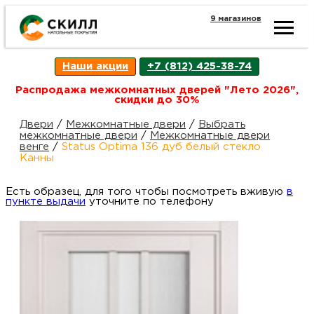
9 магазинов
Ката
Наши акции
+7 (812) 425-38-74
това
Распродажа межкомнатных дверей "Лето 2026",
скидки до 30%
Наш
Н
Двери
/
Межкомнатные двери
/
Выбрать
межкомнатные двери
/
Межкомнатные двери
венге
/
Status Optima 136 дуб белый стекло
акци
п
Канны
Есть образец, для того чтобы посмотреть вживую
Гара
в
Д
Н
пункте выдачи
уточните по телефону
и
п
возв
Д
Как
С
О