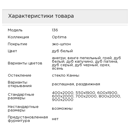
м
Характеристики товара
Н
Модель
136
о
Коллекция
Optima
Покрытие
эко-шпон
Н
Цвет
дуб белый
анегри, венге пепельный, грей, дуб
белый, дуб капучино, дуб патина,
р
Варианты цветов
дуб серый, дуб черный, орех,
ясень
Остекление
стекло Канны
Н
Варианты
распашная, раздвижная
открывания
п
400х2000, 550х1900, 600х1900,
Стандартные
600х2000, 700х2000, 800х2000,
размеры
900х2000
д
Нестандартные
возможны
размеры
Предустановленная
нет
фурнитура