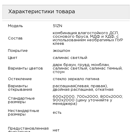
м
Характеристики товара
Н
Модель
51ZN
комбинация влагостойкого ДСП,
о
соснового бруса, МДФ и ХДФ, с
Состав
использованием необратимых ПУР
клеев
Н
Покрытие
экошпон
Цвет
салинас светлый
р
дарк браун, грувд, монблан,
Варианты цветов
салинас светлый, салинас темный,
стоун
Н
Остекление
стекло зеркало патина
Варианты
распашная(левая, правая),
открывания
двойная распашная, откатная
п
600х2000, 700х2000, 800х2000;
Стандартные
900х2000 (цену уточняйте у
размеры
менеджера)
д
Нестандартные
есть
размеры
Предустановленная
нет