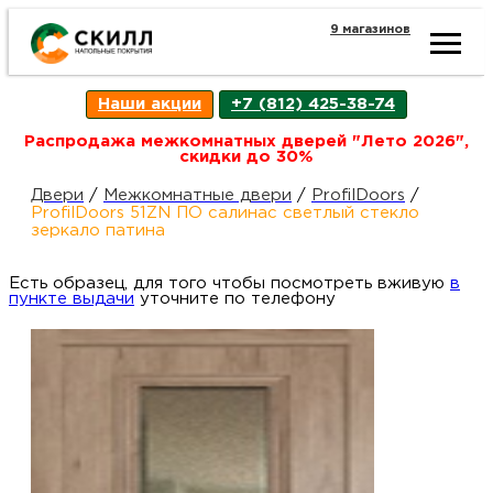
9 магазинов
Ката
Наши акции
+7 (812) 425-38-74
това
Распродажа межкомнатных дверей "Лето 2026",
скидки до 30%
Наш
Н
Двери
/
Межкомнатные двери
/
ProfilDoors
/
ProfilDoors 51ZN ПО салинас светлый стекло
зеркало патина
акци
п
Есть образец, для того чтобы посмотреть вживую
в
пункте выдачи
уточните по телефону
Гара
Д
Н
и
п
возв
Д
Как
С
О