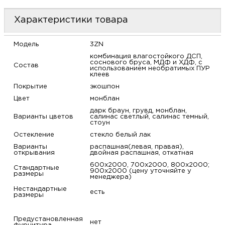
м
Характеристики товара
Н
Модель
3ZN
комбинация влагостойкого ДСП,
о
соснового бруса, МДФ и ХДФ, с
Состав
использованием необратимых ПУР
клеев
Н
Покрытие
экошпон
Цвет
монблан
р
дарк браун, грувд, монблан,
Варианты цветов
салинас светлый, салинас темный,
стоун
Н
Остекление
стекло белый лак
Варианты
распашная(левая, правая),
открывания
двойная распашная, откатная
п
600х2000, 700х2000, 800х2000;
Стандартные
900х2000 (цену уточняйте у
размеры
менеджера)
д
Нестандартные
есть
размеры
Предустановленная
нет