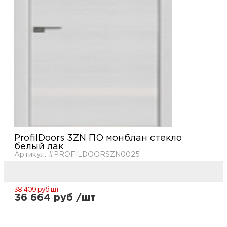
купи
и
О
Мон
л
о
С
рабо
о
В
Сотр
т
Д
У
н
Конт
Д
Н
С
п
м
ProfilDoors 3ZN ПО монблан стекло
Н
Ю
C
белый лак
Артикул: #PROFILDOORSZN0025
У
р
Н
с
Д
д
р
н
38 409 руб
шт
С
36 664 руб /шт
Н