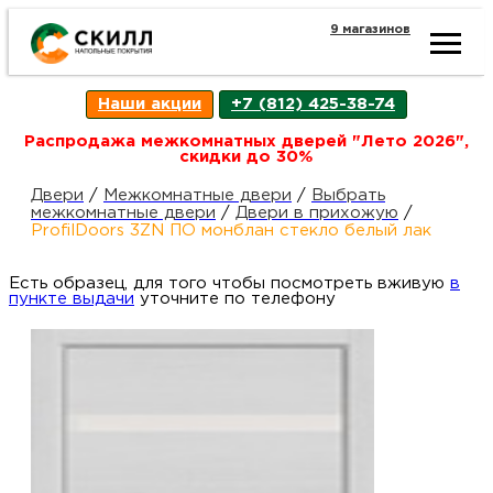
9 магазинов
Ката
Наши акции
+7 (812) 425-38-74
това
Распродажа межкомнатных дверей "Лето 2026",
скидки до 30%
Наш
Н
Двери
/
Межкомнатные двери
/
Выбрать
межкомнатные двери
/
Двери в прихожую
/
ProfilDoors 3ZN ПО монблан стекло белый лак
акци
п
Есть образец, для того чтобы посмотреть вживую
в
пункте выдачи
уточните по телефону
Гара
Д
Н
и
п
возв
Д
Как
С
О