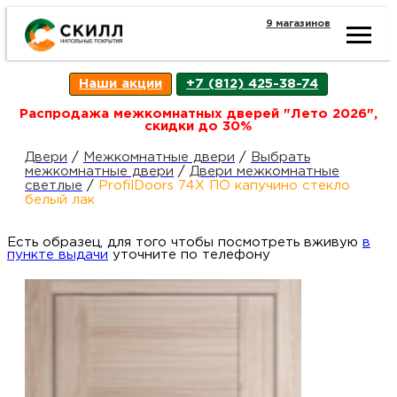
9 магазинов
Ката
Наши акции
+7 (812) 425-38-74
това
Распродажа межкомнатных дверей "Лето 2026",
скидки до 30%
Наш
Н
Двери
/
Межкомнатные двери
/
Выбрать
межкомнатные двери
/
Двери межкомнатные
светлые
/
ProfilDoors 74X ПО капучино стекло
акци
п
белый лак
Есть образец, для того чтобы посмотреть вживую
Гара
в
Д
Н
пункте выдачи
уточните по телефону
и
п
возв
Д
Как
С
О