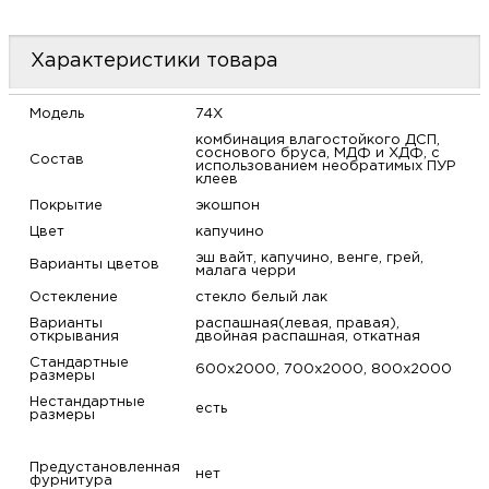
м
Характеристики товара
Н
Модель
74X
о
комбинация влагостойкого ДСП,
соснового бруса, МДФ и ХДФ, с
Состав
использованием необратимых ПУР
клеев
Н
Покрытие
экошпон
Цвет
капучино
р
эш вайт, капучино, венге, грей,
Варианты цветов
малага черри
Н
Остекление
стекло белый лак
Варианты
распашная(левая, правая),
открывания
двойная распашная, откатная
п
Стандартные
600х2000, 700х2000, 800х2000
размеры
д
Нестандартные
есть
размеры
Предустановленная
нет
фурнитура