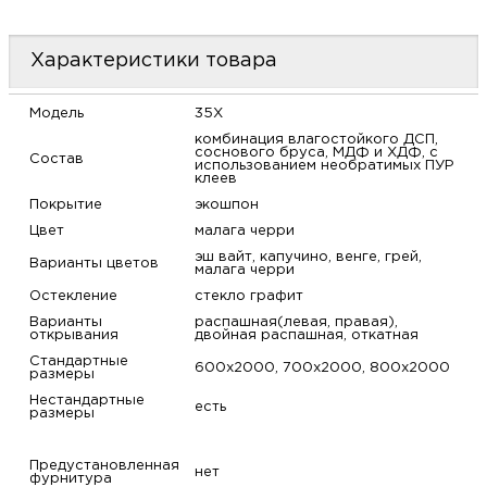
м
Характеристики товара
Н
Модель
35X
о
комбинация влагостойкого ДСП,
соснового бруса, МДФ и ХДФ, с
Состав
использованием необратимых ПУР
клеев
Н
Покрытие
экошпон
Цвет
малага черри
р
эш вайт, капучино, венге, грей,
Варианты цветов
малага черри
Н
Остекление
стекло графит
Варианты
распашная(левая, правая),
открывания
двойная распашная, откатная
п
Стандартные
600х2000, 700х2000, 800х2000
размеры
д
Нестандартные
есть
размеры
Предустановленная
нет
фурнитура