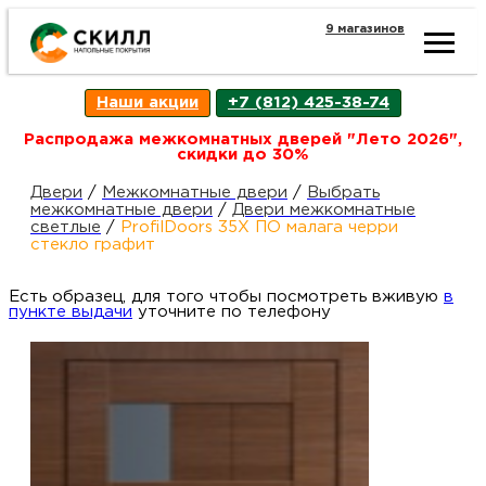
9 магазинов
Ката
Наши акции
+7 (812) 425-38-74
това
Распродажа межкомнатных дверей "Лето 2026",
скидки до 30%
Наш
Н
Двери
/
Межкомнатные двери
/
Выбрать
межкомнатные двери
/
Двери межкомнатные
светлые
/
ProfilDoors 35X ПО малага черри
акци
п
стекло графит
Есть образец, для того чтобы посмотреть вживую
Гара
в
Д
Н
пункте выдачи
уточните по телефону
и
п
возв
Д
Как
С
О