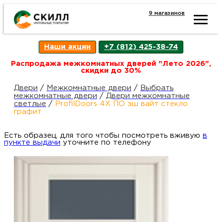
9 магазинов
Ката
Наши акции
+7 (812) 425-38-74
това
Распродажа межкомнатных дверей "Лето 2026",
скидки до 30%
Наш
Н
Двери
/
Межкомнатные двери
/
Выбрать
межкомнатные двери
/
Двери межкомнатные
светлые
/
ProfilDoors 4X ПО эш вайт стекло
акци
п
графит
Есть образец, для того чтобы посмотреть вживую
Гара
в
Д
Н
пункте выдачи
уточните по телефону
и
п
возв
Д
Как
С
О