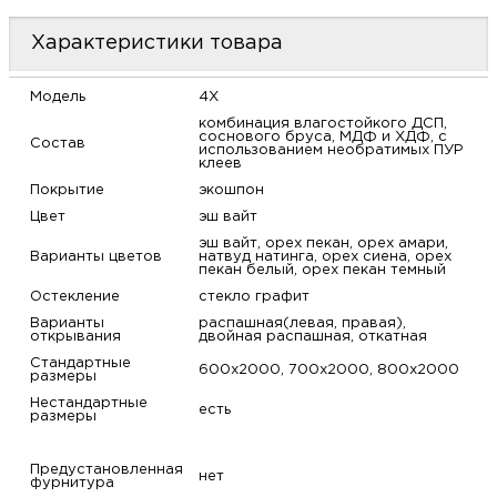
м
Характеристики товара
Н
Модель
4X
комбинация влагостойкого ДСП,
о
соснового бруса, МДФ и ХДФ, с
Состав
использованием необратимых ПУР
клеев
Н
Покрытие
экошпон
Цвет
эш вайт
р
эш вайт, орех пекан, орех амари,
Варианты цветов
натвуд натинга, орех сиена, орех
пекан белый, орех пекан темный
Остекление
стекло графит
Н
Варианты
распашная(левая, правая),
открывания
двойная распашная, откатная
п
Стандартные
600х2000, 700х2000, 800х2000
размеры
д
Нестандартные
есть
размеры
Предустановленная
нет
фурнитура