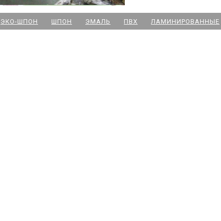
м. Новочеркасская
ЭКО-ШПОН
ШПОН
ЭМАЛЬ
ПВХ
ЛАМИНИРОВАННЫЕ
м. Парк Победы
м. Озерки - двери
м. Комендантский пр
м. Озерки -паркет
м. Ладожская
м. Улица Дыбенко
м. Московская
м. Ленинский пр