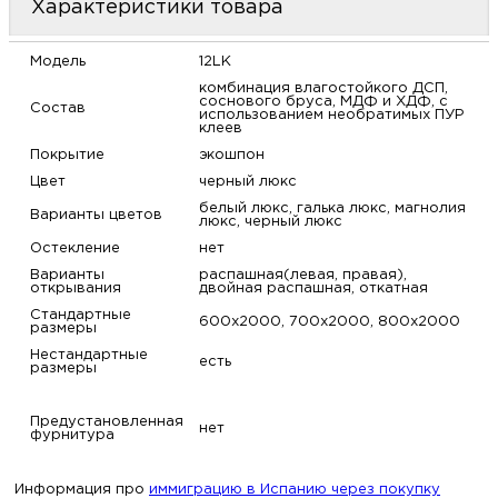
Характеристики товара
м
Модель
12LK
Н
комбинация влагостойкого ДСП,
соснового бруса, МДФ и ХДФ, с
Состав
использованием необратимых ПУР
о
клеев
Покрытие
экошпон
Цвет
черный люкс
Н
белый люкс, галька люкс, магнолия
Варианты цветов
люкс, черный люкс
р
Остекление
нет
Варианты
распашная(левая, правая),
открывания
двойная распашная, откатная
Н
Стандартные
600х2000, 700х2000, 800х2000
размеры
п
Нестандартные
есть
размеры
д
Предустановленная
нет
фурнитура
Информация про
иммиграцию в Испанию через покупку