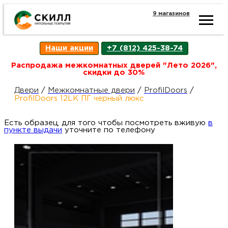
9 магазинов
Ката
Наши акции
+7 (812) 425-38-74
това
Распродажа межкомнатных дверей "Лето 2026",
скидки до 30%
Наш
Н
Двери
/
Межкомнатные двери
/
ProfilDoors
/
ProfilDoors 12LK ПГ черный люкс
акци
п
Есть образец, для того чтобы посмотреть вживую
в
пункте выдачи
уточните по телефону
Гара
Д
Н
и
п
возв
Д
Как
С
О