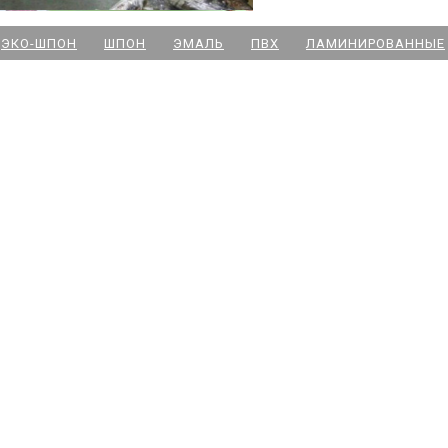
м. Новочеркасская
ЭКО-ШПОН
ШПОН
ЭМАЛЬ
ПВХ
ЛАМИНИРОВАННЫЕ
м. Парк Победы
м. Озерки - двери
м. Комендантский пр
м. Озерки -паркет
м. Ладожская
м. Улица Дыбенко
м. Московская
м. Ленинский пр