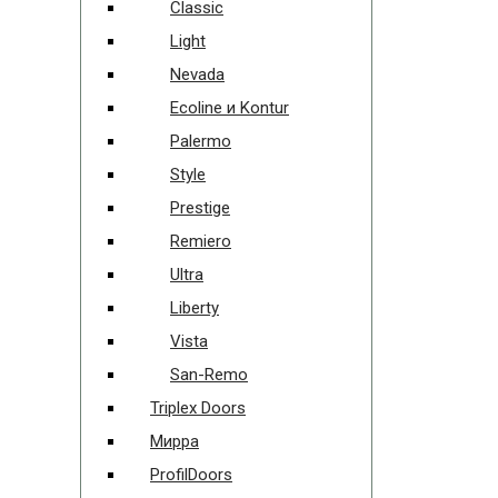
Classic
Light
Nevada
Ecoline и Kontur
Palermo
Style
Prestige
Remiero
Ultra
Liberty
Vista
San-Remo
Triplex Doors
Мирра
ProfilDoors