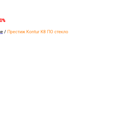
30%
ые
/
Престиж Kontur K8 ПО стекло