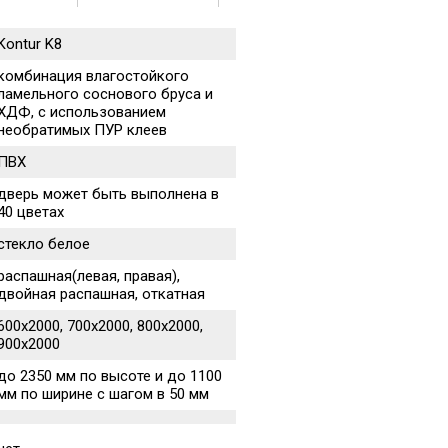
Kontur K8
комбинация влагостойкого
ламельного соснового бруса и
ХДФ, с использованием
необратимых ПУР клеев
ПВХ
дверь может быть выполнена в
40 цветах
стекло белое
распашная(левая, правая),
двойная распашная, откатная
600х2000, 700х2000, 800х2000,
900х2000
до 2350 мм по высоте и до 1100
мм по ширине с шагом в 50 мм