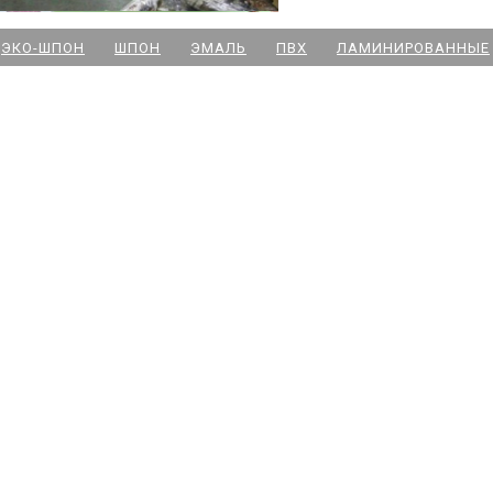
м. Новочеркасская
ЭКО-ШПОН
ШПОН
ЭМАЛЬ
ПВХ
ЛАМИНИРОВАННЫЕ
м. Парк Победы
м. Озерки - двери
м. Комендантский пр
м. Озерки -паркет
м. Ладожская
м. Улица Дыбенко
м. Московская
м. Ленинский пр