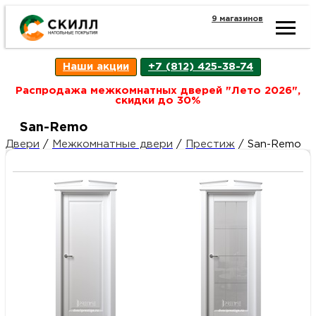
9 магазинов
Ката
Наши акции
+7 (812) 425-38-74
това
Распродажа межкомнатных дверей "Лето 2026",
скидки до 30%
Наш
Н
San-Remo
Двери
/
Межкомнатные двери
/
Престиж
/
San-Remo
акци
п
Гара
Д
Н
и
п
возв
Д
Как
С
О