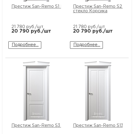
купи
Престиж San-Remo S1 ПГ
Престиж San-Remo S2 ПО
и
О
стекло Корсика
Мон
л
о
С
21 780
руб./шт
21 780
руб./шт
20 790
руб./шт
20 790
руб./шт
рабо
о
В
Подробнее...
Подробнее...
Сотр
т
Д
У
н
Конт
Д
Н
С
п
м
Н
Ю
C
У
р
Н
с
Д
д
р
н
С
Н
Престиж San-Remo S3 ПГ
Престиж San-Remo S13 ПГ