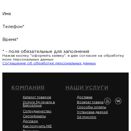
Имя
Телефон*
Время*
* - поля обязательные для заполнения
Нажав кнопку "оформить заявку", я даю согласие на обработку
моих персональных данных.
Соглашение об обработке персональных данных
КОМПАНИЯ
НАШИ УСЛУГИ
Каталог товаров
Доставка
Услуги 3д печати в
Возврат товара
Барселоне
Способы оплаты
Сотрудничество
Установка дверей
Сертификаты
3d imprimir
Договор
Как получить NIE