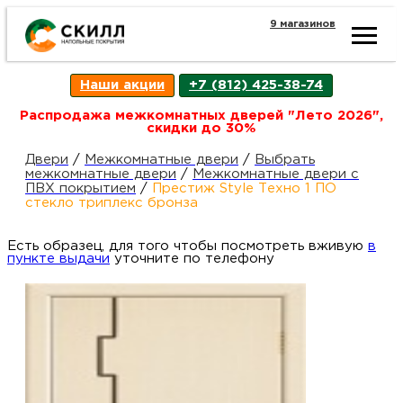
9 магазинов
Ката
Наши акции
+7 (812) 425-38-74
това
Распродажа межкомнатных дверей "Лето 2026",
скидки до 30%
Наш
Н
Двери
/
Межкомнатные двери
/
Выбрать
межкомнатные двери
/
Межкомнатные двери с
ПВХ покрытием
/
Престиж Style Техно 1 ПО
акци
п
стекло триплекс бронза
Есть образец, для того чтобы посмотреть вживую
Гара
в
Д
Н
пункте выдачи
уточните по телефону
и
п
возв
Д
Как
С
О