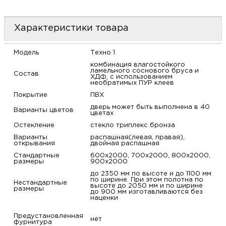
м
Характеристики товара
Н
Модель
Техно 1
о
комбинация влагостойкого
ламельного соснового бруса и
Состав
ХДФ, с использованием
необратимых ПУР клеев
Н
Покрытие
ПВХ
дверь может быть выполнена в 40
р
Варианты цветов
цветах
Остекление
стекло триплекс бронза
Н
Варианты
распашная(левая, правая),
открывания
двойная распашная
Стандартные
600х2000, 700х2000, 800х2000,
п
размеры
900х2000
до 2350 мм по высоте и до 1100 мм
д
по ширине. При этом полотна по
Нестандартные
высоте до 2050 мм и по ширине
размеры
до 900 мм изготавливаются без
наценки
Предустановленная
нет
фурнитура