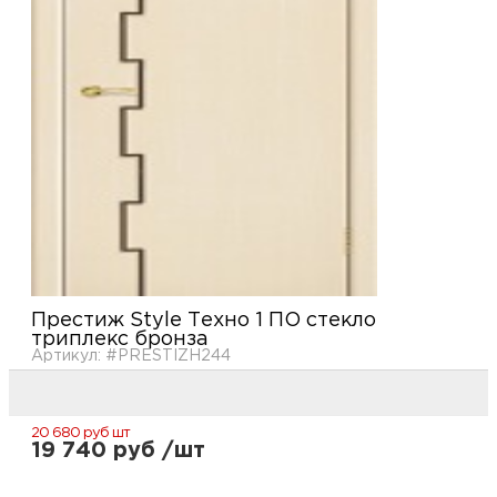
купи
и
О
Мон
л
о
С
рабо
о
В
Сотр
т
Д
У
н
Конт
Д
Н
С
п
м
Н
Ю
C
Престиж Style Техно 1 ПО стекло
триплекс бронза
У
р
Н
с
Артикул: #PRESTIZH244
Д
д
р
н
С
20 680 руб
шт
19 740 руб /шт
Н