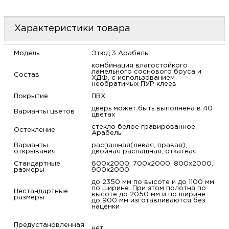
м
Характеристики товара
Н
Модель
Этюд 3 Арабель
о
комбинация влагостойкого
ламельного соснового бруса и
Состав
ХДФ, с использованием
необратимых ПУР клеев
Н
Покрытие
ПВХ
дверь может быть выполнена в 40
р
Варианты цветов
цветах
стекло белое гравированное
Остекление
Арабель
Н
Варианты
распашная(левая, правая),
открывания
двойная распашная, откатная
п
Стандартные
600х2000, 700х2000, 800х2000,
размеры
900х2000
д
до 2350 мм по высоте и до 1100 мм
по ширине. При этом полотна по
Нестандартные
высоте до 2050 мм и по ширине
размеры
до 900 мм изготавливаются без
наценки
Предустановленная
нет