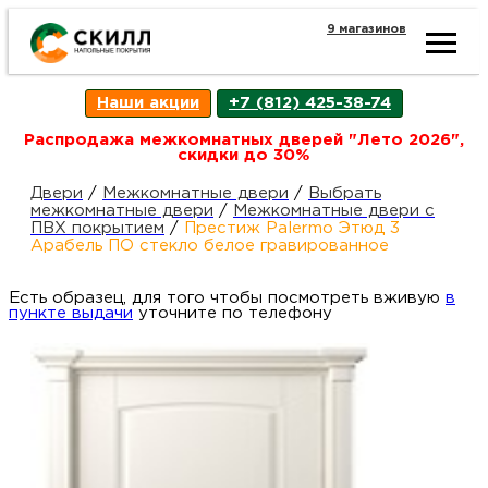
9 магазинов
Ката
Наши акции
+7 (812) 425-38-74
това
Распродажа межкомнатных дверей "Лето 2026",
скидки до 30%
Наш
Н
Двери
/
Межкомнатные двери
/
Выбрать
межкомнатные двери
/
Межкомнатные двери с
ПВХ покрытием
/
Престиж Palermo Этюд 3
акци
п
Арабель ПО стекло белое гравированное
Есть образец, для того чтобы посмотреть вживую
Гара
в
Д
Н
пункте выдачи
уточните по телефону
и
п
возв
Д
Как
С
О