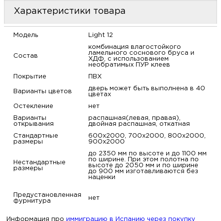
м
Характеристики товара
Н
Модель
Light 12
комбинация влагостойкого
ламельного соснового бруса и
Состав
о
ХДФ, с использованием
необратимых ПУР клеев
Покрытие
ПВХ
Н
дверь может быть выполнена в 40
Варианты цветов
цветах
р
Остекление
нет
Варианты
распашная(левая, правая),
открывания
двойная распашная, откатная
Н
Стандартные
600х2000, 700х2000, 800х2000,
размеры
900х2000
до 2350 мм по высоте и до 1100 мм
п
по ширине. При этом полотна по
Нестандартные
высоте до 2050 мм и по ширине
размеры
до 900 мм изготавливаются без
д
наценки
Предустановленная
нет
фурнитура
Информация про
иммиграцию в Испанию через покупку