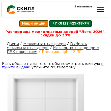
9 магазинов
Ката
Наши акции
+7 (812) 425-38-74
това
Распродажа межкомнатных дверей "Лето 2026",
скидки до 30%
Наш
Н
Двери
/
Межкомнатные двери
/
Выбрать
межкомнатные двери
/
Межкомнатные двери с
ПВХ покрытием
/
Престиж Light 12 ПГ
акци
п
Есть образец, для того чтобы посмотреть вживую
в
пункте выдачи
уточните по телефону
Гара
Д
Н
и
п
возв
Д
Как
С
О