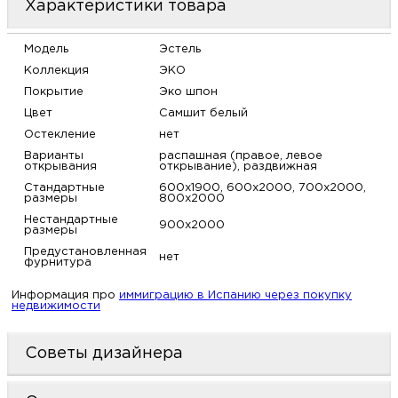
Характеристики товара
м
Модель
Эстель
Н
Коллекция
ЭКО
Покрытие
Эко шпон
о
Цвет
Самшит белый
Остекление
нет
Н
Варианты
распашная (правое, левое
открывания
открывание), раздвижная
Стандартные
600х1900, 600х2000, 700х2000,
р
размеры
800х2000
Нестандартные
900х2000
размеры
Н
Предустановленная
нет
фурнитура
п
Информация про
иммиграцию в Испанию через покупку
недвижимости
д
Советы дизайнера