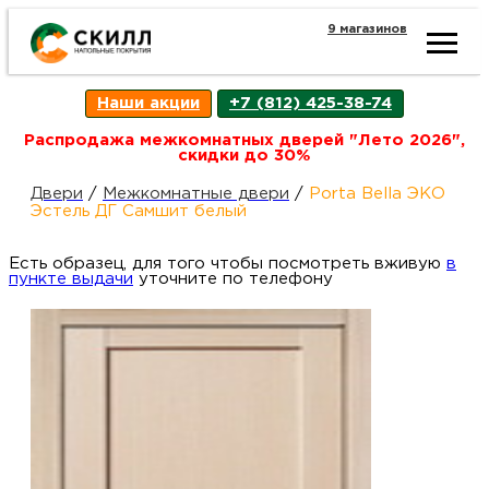
9 магазинов
Ката
Наши акции
+7 (812) 425-38-74
това
Распродажа межкомнатных дверей "Лето 2026",
скидки до 30%
Наш
Н
Двери
/
Межкомнатные двери
/
Porta Bella ЭКО
Эстель ДГ Самшит белый
акци
п
Есть образец, для того чтобы посмотреть вживую
в
пункте выдачи
уточните по телефону
Гара
Д
Н
и
п
возв
Д
Как
С
О