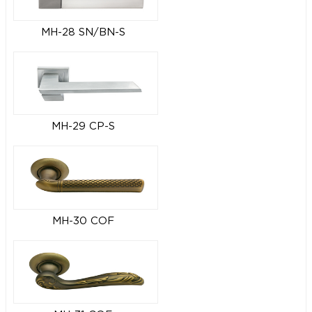
MH-28 SN/BN-S
MH-29 CP-S
MH-30 COF